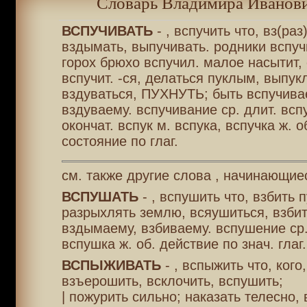
Словарь Владимира Иванови
ВСПУЧИВАТЬ
- , вспучить что, вз(раз
вздымать, выпучивать. родники вспу
горох брюхо вспучил. малое насытит, 
вспучит. -ся, делаться пуклым, выпук
вздуваться, ПУХНУТЬ; быть вспучива
вздуваему. вспучивание ср. длит. всп
окончат. вспук м. вспука, вспучка ж. о
состояние по глаг.
см. также другие слова , начинающиес
ВСПУШАТЬ
- , вспушить что, взбить
разрыхлять землю, всяушиться, взбит
вздымаему, взбиваему. вспушение ср.
вспушка ж. об. действие по знач. глаг.
ВСПЫЖИВАТЬ
- , вспыжить что, кого,
взъерошить, всклочить, вспушить;
| пожурить сильно; наказать телесно, в