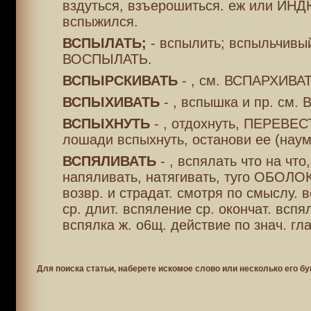
вздуться, взъерошиться. еж или ИН
вспыжился.
ВСПЫЛАТЬ;
- вспылить; вспыльчивый
ВОСПЫЛАТЬ.
ВСПЫРСКИВАТЬ
- , см. ВСПАРХИВАТ
ВСПЫХИВАТЬ
- , вспышка и пр. см
ВСПЫХНУТЬ
- , отдохнуть, ПЕРЕВЕС
лошади вспыхнуть, останови ее (наум
ВСПЯЛИВАТЬ
- , вспялать что на что,
напяливать, натягивать, туго ОБОЛОК
возвр. и страдат. смотря по смыслу. 
ср. длит. вспяление ср. окончат. вспя
вспялка ж. о6щ. действие по знач. гла
Для поиска статьи, наберете искомое слово или несколько его бу