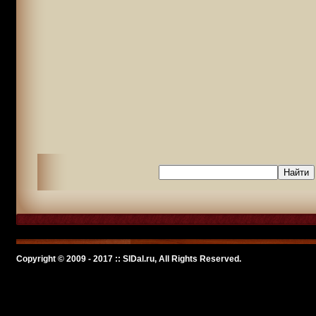
Copyright © 2009 - 2017 :: SlDal.ru, All Rights Reserved.