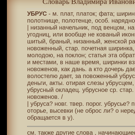
Словарь Владимира Иванови
УБРУС
- м. плат, платок; фата; ширин
полотнище, полотенце, особ. нарядно
| низанный начельник, под венцом, на
угодниц, или вообще не кованый икон
шитый, браный, низанный, женской ра
новоженный, стар. почетная ширинка
молодою, на поклон; статья эта обрат
и местами, в наше время, ширинки в
новоженов, как дань. а кто дочерь дае
волостелю дает, за повоженный убру
деньги, акты. отирая слезы убрусцем,
убрусный окладец. убрусное ср. стар. 
новоженов. /
| убруса? новг. твер. порог. убрусье? п
оторье, высевки (не оброс ли? о нере
обращается в у).
см. также другие слова , начинающиес