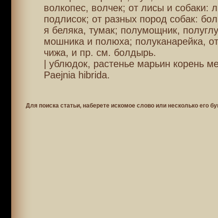
волкопес, волчек; от лисы и собаки: 
подлисок; от разных пород собак: бол
я беляка, тумак; полумощник, полуглу
мошника и полюха; полуканарейка, от
чижа, и пр. см. болдырь.
| ублюдок, растенье марьин корень м
Paejnia hibrida.
Для поиска статьи, наберете искомое слово или несколько его бу