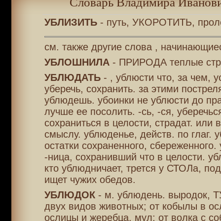
Словарь Владимира Иванови
УБЛИЗИТЬ
- путь, УКОРОТИТЬ, прол
см. также другие слова , начинающиес
УБЛОШНИЛА
- ПРИРОДА теплые стр
УБЛЮДАТЬ
- , ублюсти что, за чем, у
уберечь, сохранить. за этими пострел
ублюдешь. убоинки не ублюсти до пра
лучше ее посолить. -сь, -ся, уберечьс
сохраниться в целости, страдат. или в
смыслу. ублюденье, действ. по глаг. 
остатки сохраненного, сбереженного.
-ница, сохранивший что в целости. уб
кто ублюдничает, трется у СТОЛа, по
ищет чужих обедов.
УБЛЮДОК
- м. ублюдень. выродок, 
двух видов животных; от кобылы в ос
ослицы и жеребца, мул; от волка с со