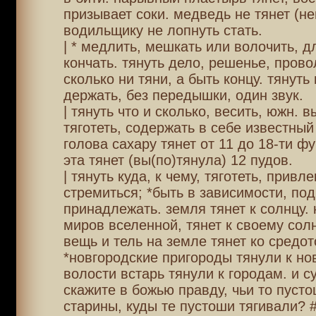
призывает соки. медведь не тянет (не
водильщику не лопнуть стать.
| * медлить, мешкать или волочить, д
кончать. тянуть дело, решенье, прово
сколько ни тяни, а быть концу. тянуть
держать, без передышки, один звук.
| тянуть что и сколько, весить, южн. в
тяготеть, содержать в себе известный 
голова сахару тянет от 11 до 18-ти ф
эта тянет (вы(по)тянула) 12 пудов.
| тянуть куда, к чему, тяготеть, привле
стремиться; *быть в зависимости, под
принадлежать. земля тянет к солнцу. 
миров вселенной, тянет к своему солн
вещь и тель на земле тянет ко средот
*новгородские пригороды тянули к нов
волости встарь тянули к городам. и с
скажите в божью правду, чьи то пуст
старины, куды те пустоши тягивали? 