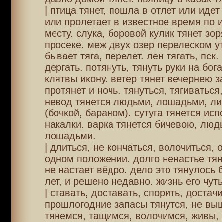
| птица тянет, пошла в отлет или идет
или пролетает в известное время по 
месту. слука, боровой кулик тянет зо
просеке. меж двух озер перелеском ут
бывает тяга, перелет. лен тягать, пск.
дергать. потянуть, тянуть руки на бога
клятвы икону. ветер тянет вечернею з
протянет и ночь. тянуться, тягиваться,
невод тянется людьми, лошадьми, ли
(бочкой, бараном). сутуга тянется исп
накалки. варка тянется бичевою, люд
лошадьми.
| длиться, не кончаться, волочиться, 
одном положении. долго ненастье тяне
не настает вёдро. дело это тянулось 
лет, и решено недавно. жизнь его чуть
| ставать, доставать, спорить, достач
прошлогодние запасы тянутся, не выш
тянемся, тащимся, волочимся, живы,