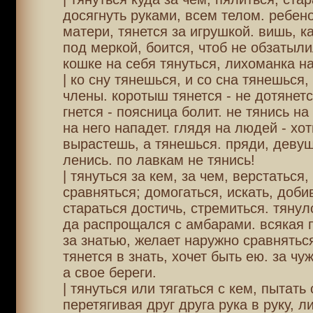
досягнуть руками, всем телом. ребено
матери, тянется за игрушкой. вишь, ка
под меркой, боится, чтоб не обзатыли
кошке на себя тянуться, лихоманка н
| ко сну тянешься, и со сна тянешься
члены. коротыш тянется - не дотянетс
гнется - поясница болит. не тянись на
на него нападет. глядя на людей - хот
вырастешь, а тянешься. пряди, девуш
ленись. по лавкам не тянись!
| тянуться за кем, за чем, верстаться,
сравняться; домогаться, искать, добив
стараться достичь, стремиться. тянул
да распрощался с амбарами. всякая 
за знатью, желает наружно сравняться
тянется в знать, хочет быть ею. за чу
а свое береги.
| тянуться или тягаться с кем, пытать
перетягивая друг друга рука в руку, л