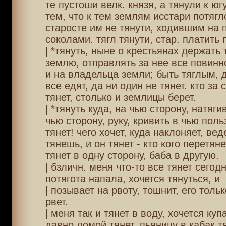
те пустоши велк. князя, а тянули к юг
тем, что к тем землям исстари потягло
старосте им не тянути, ходившим на 
соколами. тягл тянути, стар. платить 
| *тянуть, ныне о крестьянах держать
землю, отправлять за нее все повинн
и на владельца земли; быть тяглым, 
все едят, да ни один не тянет. кто за
тянет, столько и землицы берет.
| *тянуть куда, на чью сторону, натяги
чью сторону, руку, кривить в чью поль
тянет! чего хочет, куда наклоняет, вед
тянешь, и он тянет - кто кого перетян
тянет в одну сторону, баба в другую.
| бзличн. меня что-то все тянет сегодн
потягота напала, хочется тянуться, и
| позывает на рвоту, тошнит, его тольк
рвет.
| меня так и тянет в воду, хочется куп
давно домой тянет. пьяницу в кабак тя