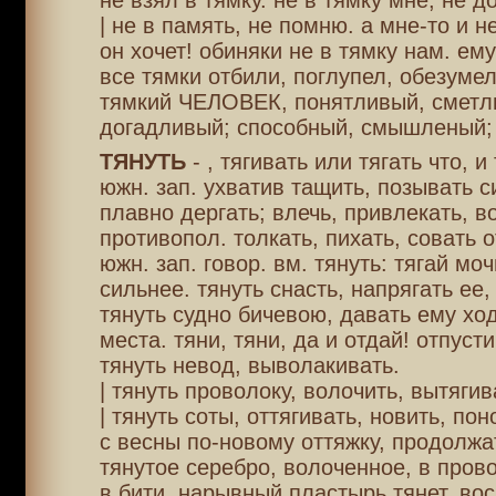
не взял в тямку. не в тямку мне, не 
| не в память, не помню. а мне-то и не
он хочет! обиняки не в тямку нам. ем
все тямки отбили, поглупел, обезумел
тямкий ЧЕЛОВЕК, понятливый, сметл
догадливый; способный, смышленый;
ТЯНУТЬ
- , тягивать или тягать что, и 
южн. зап. ухватив тащить, позывать с
плавно дергать; влечь, привлекать, в
противопол. толкать, пихать, совать от
южн. зап. говор. вм. тянуть: тягай моч
сильнее. тянуть снасть, напрягать ее,
тянуть судно бичевою, давать ему ход
места. тяни, тяни, да и отдай! отпусти
тянуть невод, выволакивать.
| тянуть проволоку, волочить, вытягив
| тянуть соты, оттягивать, новить, пон
с весны по-новому оттяжку, продолжат
тянутое серебро, волоченное, в прово
в бити. нарывный пластырь тянет, вос