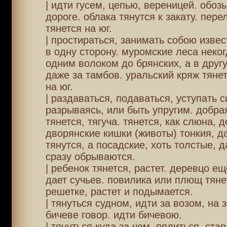
| идти гусем, цепью, вереницей. обоз
дороге. облака тянутся к закату. пере
тянется на юг.
| простираться, занимать собою изве
в одну сторону. муромские леса неког
одним волоком до брянских, а в другу
даже за тамбов. уральский кряж тянет
на юг.
| раздаваться, подаваться, уступать с
разрываясь, или быть упругим. добра
тянется, тягуча. тянется, как слюна, д
дворянские кишки (животы) тонкия, да
тянутся, а посадские, хоть толстые, д
сразу обрываются.
| ребенок тянется, растет. деревцо ещ
дает сучьев. повилика или плющ тяне
решетке, растет и подымается.
| тянуться судном, идти за возом, на з
бичеве говор. идти бичевою.
| тянуться куда за чем, пялиться, ста