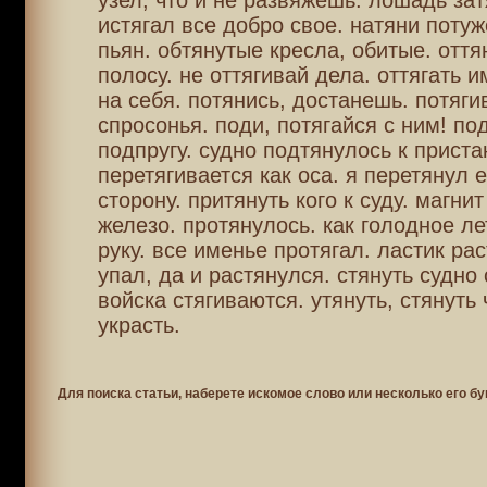
узел, что и не развяжешь. лошадь зат
истягал все добро свое. натяни потуж
пьян. обтянутые кресла, обитые. оття
полосу. не оттягивай дела. оттягать и
на себя. потянись, достанешь. потяги
спросонья. поди, потягайся с ним! по
подпругу. судно подтянулось к приста
перетягивается как оса. я перетянул 
сторону. притянуть кого к суду. магни
железо. протянулось. как голодное ле
руку. все именье протягал. ластик рас
упал, да и растянулся. стянуть судно 
войска стягиваются. утянуть, стянуть 
украсть.
Для поиска статьи, наберете искомое слово или несколько его бу