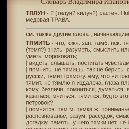
Словарь Владимира Иванови
ТЯЛУН
- ? (телун? килун?) растен. Hol
медовая ТРАВА.
см. также другие слова , начинающиес
ТЯМИТЬ
- что, южн. зап. тамб. пск. т
(темя?) знать, разуметь, смыслить ил
уметь, мороковать;
| видеть, слышать, постигать чувства
| помнить. не тямишь, так не берись. 
русски, тямит грамоту. ему, что ни гов
тямит. не тямлю я издалеча, глаза пл
кому, безличн. помниться, думаться, 
казаться, мниться. тямится, будто эт
петровок?
| помнится. тям м. тямка ж. понимань
распознаванье; разум, рассудок, смыс
догадка: память. у него тямки нет, не 