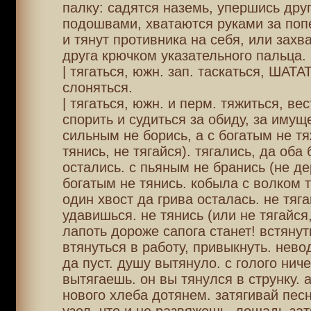
палку: садятся наземь, упершись друг
подошвами, хватаются руками за поп
и тянут противника на себя, или захв
друга крючком указательного пальца.
| тягаться, южн. зап. таскаться, ШАТА
слоняться.
| тягаться, южн. и перм. тяжиться, вес
спорить и судиться за обиду, за имуще
сильным не борись, а с богатым не тя
тянись, не тягайся). тягались, да оба
остались. с пьяным не бранись (не де
богатым не тянись. кобыла с волком т
один хвост да грива осталась. не тяга
удавишься. не тянись (или не тягайся,
лапоть дороже сапога станет! встянут
втянуться в работу, привыкнуть. нево
да пуст. душу вытянуло. с голого ниче
вытягаешь. он вы тянулся в струнку. 
нового хлеба дотянем. затягивай песн