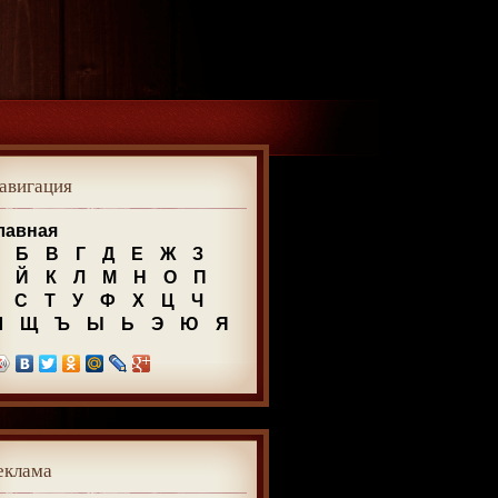
авигация
лавная
Б
В
Г
Д
Е
Ж
З
Й
К
Л
М
Н
О
П
С
Т
У
Ф
Х
Ц
Ч
Ш
Щ
Ъ
Ы
Ь
Э
Ю
Я
еклама