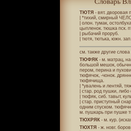
Словарь Вл
ТЮТЯ
- вят. дворовая 
| *тихий, смирный ЧЕЛО
| олон. тумак, остолбух
цыпленок. тюшка пск. п
| рыбачий проруб.
| тютя, тютька, южн. зап
см. также другие слова
ТЮФЯК
- м. матрац, 
большой мешок, обычно
пером, перина и пухов
тюфячок, -чонок. дрян
тюфячища.
| *увалень и лентяй, т
| стар. род пушки, либ
| тюфяк, сиб. тавыт, кул
| стар. приступный сна
одним спуском. тюфячн
м. пушкарь при пушке т
ТЮХРЯК
- м. кур. (ис
ТЮХТЯ
- ж. новг. боро