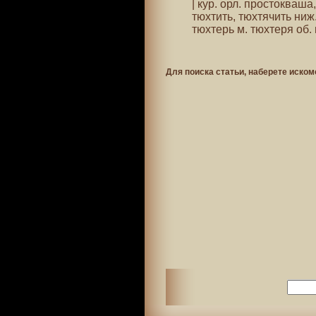
| кур. орл. простокваша
тюхтить, тюхтячить ниж
тюхтерь м. тюхтеря об
Для поиска статьи, наберете иском