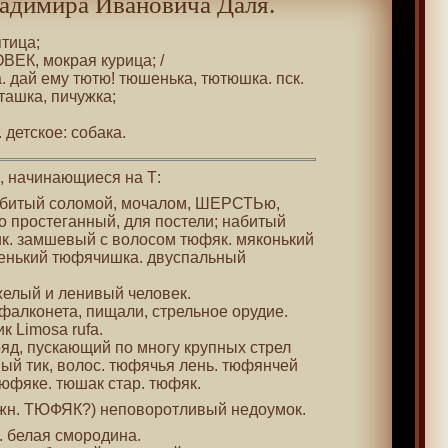
адимира Ивановича Даля.
птица;
ВЕК, мокрая курица; /
а. дай ему тютю! тюшенька, тютюшка. пск.
ташка, пичужка;
. детское: собака.
 , начинающиеся на Т:
набитый соломой, мочалом, ШЕРСТЬю,
 простеганный, для постели; набитый
ик. замшевый с волосом тюфяк. мяконький
ненький тюфячишка. двуспальный
яжелый и ленивый человек.
о фалконета, пищали, стрельное орудие.
ик Limosa rufa.
ряд, пускающий по многу крупных стрел
ый тик, волос. тюфячья лень. тюфянчей
юфяке. тюшак стар. тюфяк.
кажн. ТЮФЯК?) неповоротливый недоумок.
в. белая смородина.