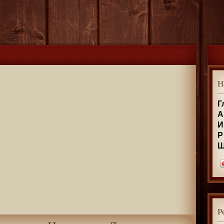
Н
Г
А
И
Р
Р