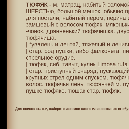
ТЮФЯК
- м. матрац, набитый соломо
ШЕРСТЬю, большой мешок, обычно пр
для постели; набитый пером, перина 
замшевый с волосом тюфяк. мяконьк
-чонок. дрянненький тюфячишка. дву
тюфячища.
| *увалень и лентяй, тяжелый и ленив
| стар. род пушки, либо фалконета, п
стрельное орудие.
| тюфяк, сиб. тавыт, кулик Limosa rufa
| стар. приступный снаряд, пускающий
крупных стрел одним спуском. тюфячн
волос. тюфячья лень. тюфянчей м. п
пушке тюфяке. тюшак стар. тюфяк.
Для поиска статьи, наберете искомое слово или несколько его бу