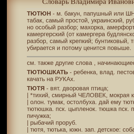
Словарь Владимира Иванови
ТЮТЮН
- м. бакун, папушный или 
табак, самый простой, украинский, ру
но особый разбор; махорка, амерфорт
камергерский (от камергера будлянск
разбор, самый крепкий; бунтиковый, 
убирается и потому ценится повыше.
см. также другие слова , начинающиес
ТЮТЮШКАТЬ
- ребенка, влад. песто
качать на РУКАх.
ТЮТЯ
- вят. дворовая птица;
| *тихий, смирный ЧЕЛОВЕК, мокрая к
| олон. тумак, остолбуха. дай ему тю
тютюшка. пск. цыпленок. тюшка пск. 
пичужка;
| рыбачий проруб.
| тютя, тютька, южн. зап. детское: соб