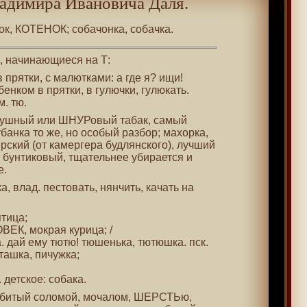
адимира Ивановича Даля.
нок, КОТЕНОК; собачонка, собачка.
 , начинающиеся на Т:
 в прятки, с малютками: а где я? ищи!
енком в прятки, в гулючки, гулюкать.
м. тю.
апушный или ШНУРовый табак, самый
убанка то же, но особый разбор; махорка,
рский (от камергера будлянского), лучший
 бунтиковый, тщательнее убирается и
е.
а, влад. пестовать, нянчить, качать на
птица;
ВЕК, мокрая курица; /
а. дай ему тютю! тюшенька, тютюшка. пск.
ташка, пичужка;
. детское: собака.
набитый соломой, мочалом, ШЕРСТЬю,