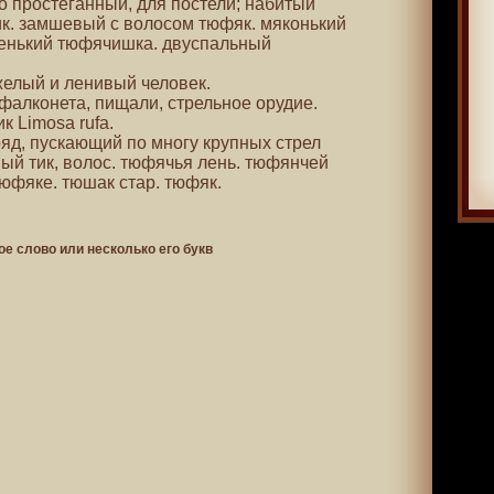
 простеганный, для постели; набитый
ик. замшевый с волосом тюфяк. мяконький
ненький тюфячишка. двуспальный
яжелый и ленивый человек.
о фалконета, пищали, стрельное орудие.
ик Limosa rufa.
ряд, пускающий по многу крупных стрел
ый тик, волос. тюфячья лень. тюфянчей
юфяке. тюшак стар. тюфяк.
ое слово или несколько его букв