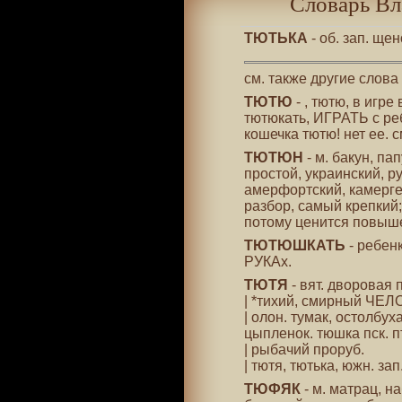
Словарь Вл
ТЮТЬКА
- об. зап. ще
см. также другие слова
ТЮТЮ
- , тютю, в игре
тютюкать, ИГРАТЬ с реб
кошечка тютю! нет ее. с
ТЮТЮН
- м. бакун, п
простой, украинский, р
амерфортский, камерге
разбор, самый крепкий;
потому ценится повыш
ТЮТЮШКАТЬ
- ребенк
РУКАх.
ТЮТЯ
- вят. дворовая 
| *тихий, смирный ЧЕЛО
| олон. тумак, остолбух
цыпленок. тюшка пск. п
| рыбачий проруб.
| тютя, тютька, южн. зап
ТЮФЯК
- м. матрац, 