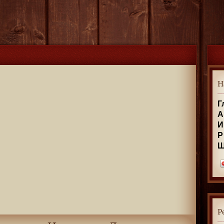
Н
Г
А
И
Р
Р