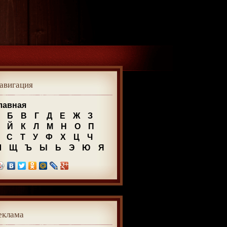
авигация
лавная
Б
В
Г
Д
Е
Ж
З
Й
К
Л
М
Н
О
П
С
Т
У
Ф
Х
Ц
Ч
Ш
Щ
Ъ
Ы
Ь
Э
Ю
Я
еклама