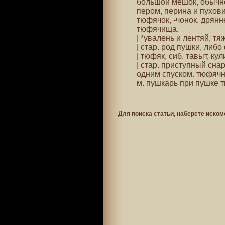
большой мешок, обычно
пером, перина и пухов
тюфячок, -чонок. дрян
тюфячища.
| *увалень и лентяй, т
| стар. род пушки, либ
| тюфяк, сиб. тавыт, кул
| стар. приступный сна
одним спуском. тюфячн
м. пушкарь при пушке т
Для поиска статьи, наберете иском