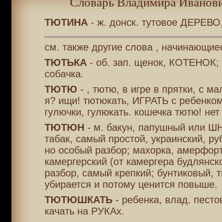
Словарь Владимира Иванови
ТЮТИНА
- ж. донск. тутовое ДЕРЕВО,
см. также другие слова , начинающиес
ТЮТЬКА
- об. зап. щенок, КОТЕНОК; 
собачка.
ТЮТЮ
- , тютю, в игре в прятки, с м
я? ищи! тютюкать, ИГРАТЬ с ребенком
гулючки, гулюкать. кошечка тютю! нет 
ТЮТЮН
- м. бакун, папушный или 
табак, самый простой, украинский, ру
но особый разбор; махорка, амерфорт
камергерский (от камергера будлянск
разбор, самый крепкий; бунтиковый, 
убирается и потому ценится повыше.
ТЮТЮШКАТЬ
- ребенка, влад. песто
качать на РУКАх.