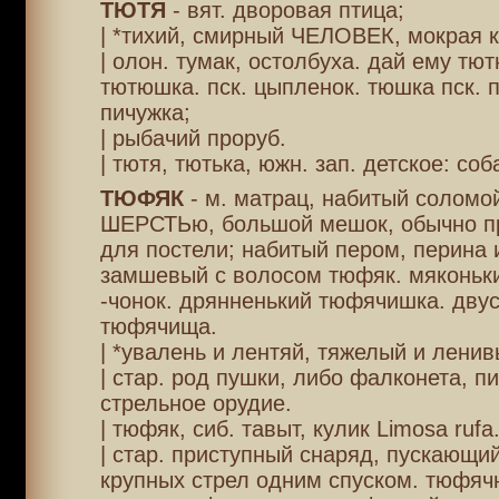
ТЮТЯ
- вят. дворовая птица;
| *тихий, смирный ЧЕЛОВЕК, мокрая к
| олон. тумак, остолбуха. дай ему тю
тютюшка. пск. цыпленок. тюшка пск. 
пичужка;
| рыбачий проруб.
| тютя, тютька, южн. зап. детское: соб
ТЮФЯК
- м. матрац, набитый соломо
ШЕРСТЬю, большой мешок, обычно пр
для постели; набитый пером, перина 
замшевый с волосом тюфяк. мяконьк
-чонок. дрянненький тюфячишка. дву
тюфячища.
| *увалень и лентяй, тяжелый и ленив
| стар. род пушки, либо фалконета, п
стрельное орудие.
| тюфяк, сиб. тавыт, кулик Limosa rufa
| стар. приступный снаряд, пускающий
крупных стрел одним спуском. тюфячн