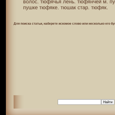
волос. тюфячья лень. тюфянчей м. п
пушке тюфяке. тюшак стар. тюфяк.
Для поиска статьи, наберете искомое слово или несколько его бу