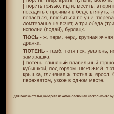
| тюрить, твер. врать, путать, молоть.
| тюрить грязью, идти, месить. втюрить
посадить с прочими в беду, втянуть; -
попасться, влюбиться по уши. тюрева
ломтеванье не всчет, а три обеда (тр
исполни (подай), бурлацк.
ТЮСЬ
- ж. перм. черд. крупная ячна
дранка.
ТЮТЕНЬ
- тамб. тютя пск. увалень, н
замарашка.
| тютень, глиняный плавильный горшо
кубышкой, под горлом ШИРОКИЙ. тю
крышка, глиняная ж. тютня ж. яросл. 
перехватом, узкое в одном месте.
Для поиска статьи, наберете искомое слово или несколько его бу