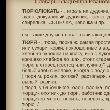
Словарь Владимира Иванови
ТЮРЮЛЮКАТЬ
- , играть на дудочке,
-кала, докучливый дудочник; -калка, 
свирелька, СОПЕЛКА, цевочка и пр.
см. также другие слова , начинающиес
ТЮРЯ
- , тюра, тюрка ж. самая прост
или сухари, корки, покрошенные в во
хлебная окрошка на квасу, ино с луко
крошево хлебное во щах. стоит старе
тюрю в ставец (светец или лучина)? д
белый хлеб в молоке, иногда с водою,
| тюря м. рохля, ротозей, растопыря, 
вылый, разиня.
| тюря, у бабочников: олон. плоцка, п
тюрщик охотник до тюри. работник од
тюрщиков много. тюрить, тюревать, к
тюрю. /