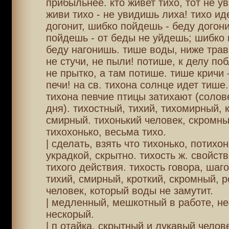
прибыльнее. кто живет тихо, тот не у
живи тихо - не увидишь лиха! тихо ид
догонит, шибко пойдешь - беду догон
пойдешь - от беды не уйдешь; шибко 
беду нагонишь. тише воды, ниже трав
не стучи, не пыли! потише, к делу по
не прытко, а там потише. тише кричи 
печи! на св. тихона солнце идет тише.
тихона певчие птицы затихают (солов
дня). тихостный, тихий, тихомирный, 
смирный. тихонький человек, скромны
тихохонько, весьма тихо.
| сделать, взять что тихонько, потихон
украдкой, скрытно. тихость ж. свойств
тихого действия. тихость говора, шаго
тихий, смирный, кроткий, скромный, р
человек, который воды не замутит.
| медленный, мешкотный в работе, н
нескорый.
| п отайка, скрытный и лукавый челов