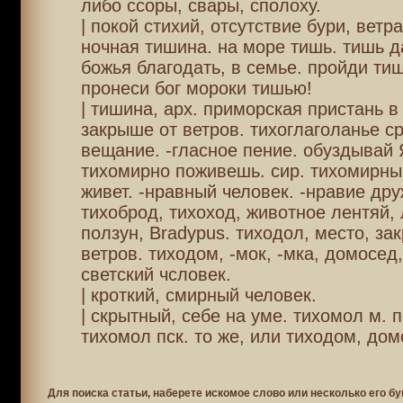
либо ссоры, свары, сполоху.
| покой стихий, отсутствие бури, ветр
ночная тишина. на море тишь. тишь 
божья благодать, в семье. пройди тиш
пронеси бог мороки тишью!
| тишина, арх. приморская пристань в
закрыше от ветров. тихоглаголанье ср
вещание. -гласное пение. обуздывай
тихомирно поживешь. сир. тихомирны
живет. -нравный человек. -нравие др
тихоброд, тихоход, животное лентяй,
ползун, Bradypus. тиходол, место, за
ветров. тиходом, -мок, -мка, домосед
светский чсловек.
| кроткий, смирный человек.
| скрытный, себе на уме. тихомол м. п
тихомол пск. то же, или тиходом, дом
Для поиска статьи, наберете искомое слово или несколько его бу