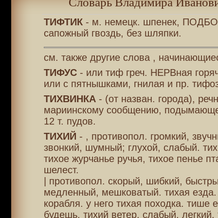
Словарь Владимира Иванови
ТИФТИК
- м. немецк. шпенек, ПОДБ
сапожный гвоздь, без шляпки.
см. также другие слова , начинающиес
ТИФУС
- или тиф греч. НЕРВная горяч
или с пятнышками, гнилая и пр. тифоз
ТИХВИНКА
- (от назван. города), ре
мариинскому сообщению, подымающе
12 т. пудов.
ТИХИЙ
- , противопол. громкий, звуч
звонкий, шумный; глухой, слабый. тих
тихое журчанье ручья, тихое пенье пт
шелест.
| противопол. скорый, шибкий, быстр
медленный, мешковатый. тихая езда.
корабля. у него тихая походка. тише
будешь. тихий ветер, слабый, легкий. 