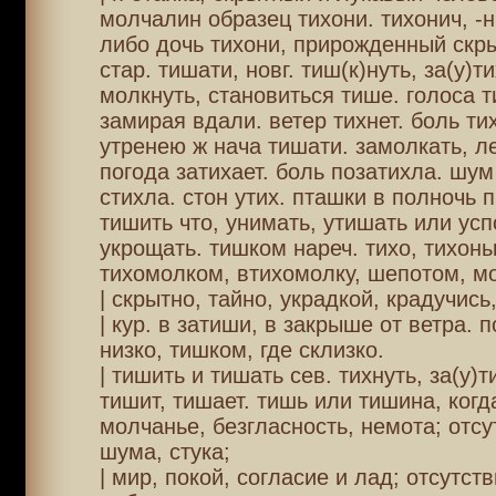
молчалин образец тихони. тихонич, -н
либо дочь тихони, прирожденный скры
стар. тишати, новг. тиш(к)нуть, за(у)ти
молкнуть, становиться тише. голоса т
замирая вдали. ветер тихнет. боль ти
утренею ж нача тишати. замолкать, л
погода затихает. боль позатихла. шум
стихла. стон утих. пташки в полночь 
тишить что, унимать, утишать или усп
укрощать. тишком нареч. тихо, тихонь
тихомолком, втихомолку, шепотом, м
| скрытно, тайно, украдкой, крадучись
| кур. в затиши, в закрыше от ветра. п
низко, тишком, где склизко.
| тишить и тишать сев. тихнуть, за(у)т
тишит, тишает. тишь или тишина, когда
молчанье, безгласность, немота; отсу
шума, стука;
| мир, покой, согласие и лад; отсутств