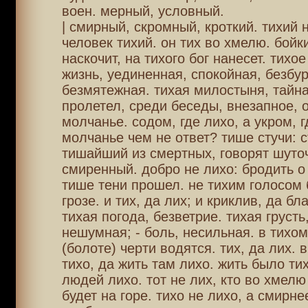
воен. мерный, условный.
| смирный, скромный, кроткий. тихий 
человек тихий. он тих во хмелю. бойк
наскочит, на тихого бог нанесет. тихо
жизнь, уединенная, спокойная, безбур
безмятежная. тихая милостыня, тайна
пролетел, среди беседы, внезапное, 
молчанье. содом, где лихо, а укром, г
молчанье чем не ответ? тише стучи: с
тишайший из смертных, говорят шуто
смиренный. добро не лихо: бродить о
тише тени прошел. не тихим голосом б
грозе. и тих, да лих; и криклив, да бл
тихая погода, безветрие. тихая грусть
нешумная; - боль, несильная. в тихо
(болоте) черти водятся. тих, да лих. 
тихо, да жить там лихо. жить было тих
людей лихо. тот не лих, кто во хмелю 
будет на горе. тихо не лихо, а смирнее