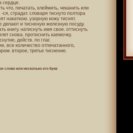
а сердце.
уть что, печатать, клеймить, чеканить или
-ся, страдат. словаря тиснуто полтора
ят накаткою. узорную кожу тиснят.
е делают и тисненую железную посуду.
ть книгу. натиснуть имя свое. оттиснуть
плет снова. протиснить каемочку.
снутие, действ. по глаг.
ие, все количество отпечатанного,
ром. второе, третье тиснение.
ое слово или несколько его букв