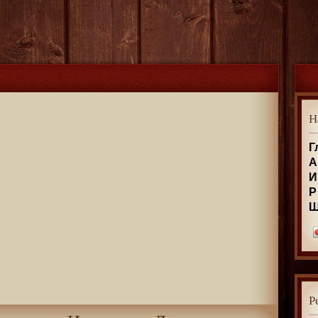
Н
Г
А
И
Р
Р