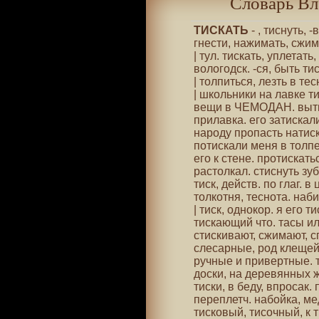
Словарь Вл
ТИСКАТЬ
- , тиснуть, -
гнести, нажимать, сжим
| тул. тискать, уплетать
вологодск. -ся, быть ти
| толпиться, лезть в тес
| школьники на лавке т
вещи в ЧЕМОДАН. вытис
прилавка. его затискали
народу пропасть натиск
потискали меня в толп
его к стене. протискать
растолкал. стиснуть зуб
тиск, действ. по глаг. 
толкотня, теснота. наби
| тиск, однокор. я его ти
тискающий что. тасы или
стискивают, сжимают, с
слесарные, род клещей
ручные и привертные. 
доски, на деревянных ж
тиски, в беду, впросак.
переплетч. набойка, ме
тисковый, тисочный, к 