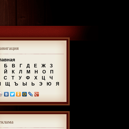
авигация
лавная
Б
В
Г
Д
Е
Ж
З
Й
К
Л
М
Н
О
П
С
Т
У
Ф
Х
Ц
Ч
Ш
Щ
Ъ
Ы
Ь
Э
Ю
Я
еклама