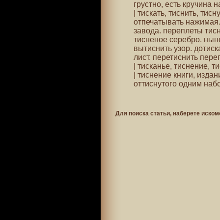
грустно, есть кручина н
| тискать, тиснить, тисн
отпечатывать нажимая. 
завода. переплеты тисн
тисненое серебро. нын
вытиснить узор. дотиска
лист. перетиснить пере
| тисканье, тиснение, ти
| тиснение книги, издан
оттиснутого одним набо
Для поиска статьи, наберете иском