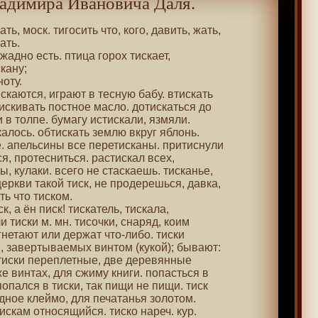
адимира Ивановича Даля.
вать, моск. тигосить что, кого, давить, жать,
ать.
, жадно есть. птица горох тискает,
скану;
ноту.
искаются, играют в тесную бабу. втискать
кивать постное масло. дотискаться до
 в толпе. бумагу истискали, язмяли.
алось. обтискать землю вкруг яблонь.
е. апельсины все перетисканы. притиснули
ся, протесниться. растискал всех,
ы, кулаки. всего не стаскаешь. тисканье,
в церкви такой тиск, не продерешься, давка,
ть что тиском.
ск, а ён писк! тискатель, тискала,
 тиски м. мн. тисочки, снаряд, коим
гнетают или держат что-либо. тиски
, завертываемых винтом (кукой); бывают:
тиски переплетные, две деревянные
е винтах, для сжиму книги. попасться в
 попался в тиски, так пищи не пищи. тиск
дное клеймо, для печатанья золотом.
тискам относящийся. тиско нареч. кур.