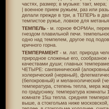
частях, размер; в музыке: такт, мера;
| военное прием ружьем, раз или разы
делали прежде в три, а ТЕПЕРЬ в два
темпистое ружье, ловкое для метанья
ТЕМПЕЛЬ
- м. горное ФОРМАн, пере
гнездом плавильной печи. темпельно
одно над темпелем, другое под подо
кричного горна.
ТЕМПЕРАМЕНТ
- м. лат. природа чел
природное сложенье его, сообразное
качествами души; главных темперам
ЧЕТЫРЕ: сангвинический (алокровный
холерический (нервный), флегматиче
(белокровный) и меланхолический (че
температура, степень тепла, мера жа
по градуснику. температура комнаты 1
комнате 15ш тепла. средняя темпера
выше, а стокгольма ниже московской,
теплее, в стокгольме холоднее, счит