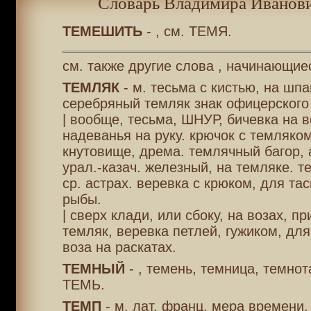
Словарь Владимира Иванови
ТЕМЕШИТЬ
- , см. ТЕМЯ.
см. также другие слова , начинающиес
ТЕМЛЯК
- м. тесьма с кистью, на шпа
серебряный темляк знак офицерского
| вообще, тесьма, ШНУР, бичевка на 
надеванья на руку. крючок с темляком
кнутовище, дрема. темлячный багор,
урал.-казач. железный, на темляке. 
ср. астрах. веревка с крюком, для та
рыбы.
| сверх клади, или сбоку, на возах, п
темляк, веревка петлей, гужиком, дл
воза на раскатах.
ТЕМНЫЙ
- , темень, темница, темнота
ТЕМЬ.
ТЕМП
- м. лат. франц. мера времени,