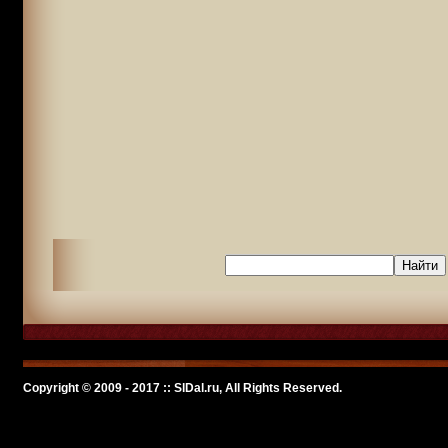
Copyright © 2009 - 2017 :: SlDal.ru, All Rights Reserved.