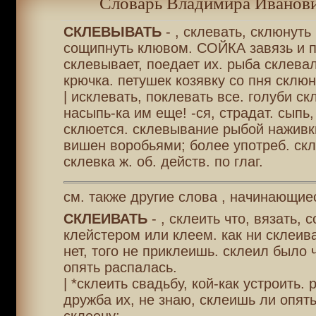
Словарь Владимира Иванови
СКЛЕВЫВАТЬ
- , склевать, склюнуть 
сощипнуть клювом. СОЙКА завязь и п
склевывает, поедает их. рыба склева
крючка. петушек козявку со пня склюн
| исклевать, поклевать все. голуби ск
насыпь-ка им еще! -ся, страдат. сыпь, 
склюется. склевывание рыбой наживк
вишен воробьями; более употреб. скл
склевка ж. об. действ. по глаг.
см. также другие слова , начинающие
СКЛЕИВАТЬ
- , склеить что, вязать, 
клейстером или клеем. как ни склеив
нет, того не приклеишь. склеил было 
опять распалась.
| *склеить свадьбу, кой-как устроить.
дружба их, не знаю, склеишь ли опять.