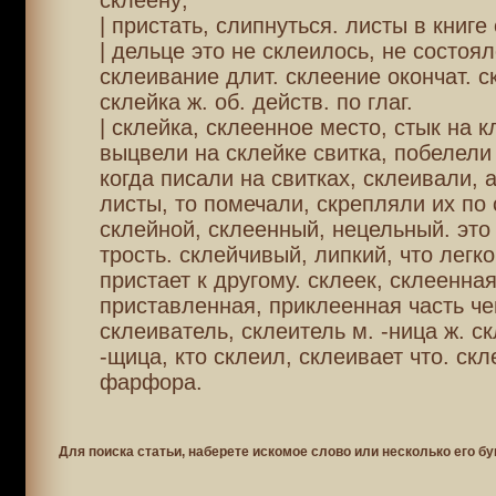
склеену;
| пристать, слипнуться. листы в книге
| дельце это не склеилось, не состоял
склеивание длит. склеение окончат. с
склейка ж. об. действ. по глаг.
| склейка, склеенное место, стык на 
выцвели на склейке свитка, побелели
когда писали на свитках, склеивали, 
листы, то помечали, скрепляли их по 
склейной, склеенный, нецельный. это
трость. склейчивый, липкий, что легко
пристает к другому. склеек, склеенна
приставленная, приклеенная часть че
склеиватель, склеитель м. -ница ж. с
-щица, кто склеил, склеивает что. ск
фарфора.
Для поиска статьи, наберете искомое слово или несколько его бу