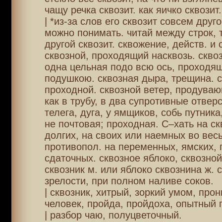
чащу речка сквозит. как яичко сквозит.
| *из-за слов его сквозит совсем друго
можно понимать. читай между строк, 
другой сквозит. сквожение, действ. и с
сквозной, проходящий насквозь. скво
одна цельная подо всю ось, проходя
подушкою. сквозная дыра, трещина. с
проходной. сквозной ветер, продуваю
как в трубу, в два супротивные отвер
телега, дуга, у ямщиков, собь путника
не почтовая; проходная. С–хать на ск
долгих, на своих или наемных во весь
противопол. на переменных, ямских, 
сдаточных. сквозное яблоко, сквозной
сквозник м. или яблоко сквознина ж. 
зрелости, при полном наливе соков.
| сквозник, хитрый, зоркий умом, про
человек, пройда, пройдоха, опытный 
| разбор чаю, полуцветочный.