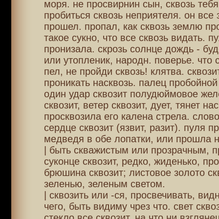
моря. не просвирнин сын, сквозь тебя
пробиться сквозь неприятеля. он все 
прошел. пропал, как сквозь землю пр
такое сукно, что все сквозь видать. пу
пронизала. скрозь солнце дождь - бу
или утопленик, народн. поверье. что 
пел, не пройди сквозь! клятва. сквози
проникать насквозь. палец пробойно
один удар сквозит полудюймовое желе
сквозит, ветер сквозит, дует, тянет нас
просквозила его калена стрела. слово
сердце сквозит (язвит, разит). пуля п
медведя в обе лопатки, или прошла н
| быть скважистым или прозрачным, п
суконце сквозит, редко, жиденько, про
брюшина сквозит; листовое золото ск
зеленью, зеленым светом.
| сквозить или -ся, просвечивать, вид
чего, быть видиму чрез что. свет скво
стекло все сквозит, на что ни взгляне