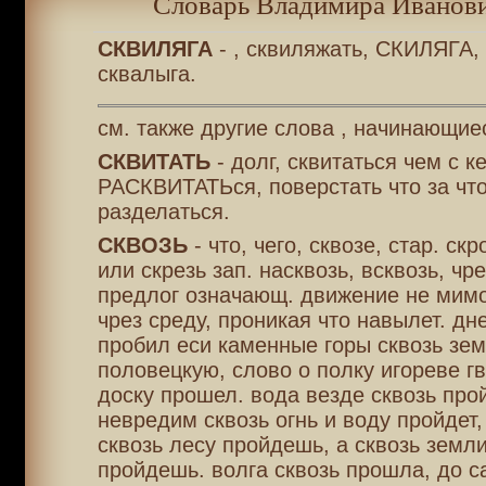
Словарь Владимира Иванови
СКВИЛЯГА
- , сквиляжать, СКИЛЯГА,
сквалыга.
см. также другие слова , начинающие
СКВИТАТЬ
- долг, сквитаться чем с к
РАСКВИТАТЬся, поверстать что за что
разделаться.
СКВОЗЬ
- что, чего, сквозе, стар. скр
или скрезь зап. насквозь, всквозь, чре
предлог означающ. движение не мимо
чрез среду, проникая что навылет. дн
пробил еси каменные горы сквозь зе
половецкую, слово о полку игореве гв
доску прошел. вода везде сквозь прой
невредим сквозь огнь и воду пройдет,
сквозь лесу пройдешь, а сквозь земли
пройдешь. волга сквозь прошла, до с