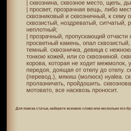
| сквознина, сквозное место, щель, ды
| просвет, прозрачная вещь, либо мес
сквозниковый и сквозничный, к сему 
сквозистый, ноздреватый, ситчатый, 
неплотный;
| прозрачный, пропускающий отчасти 
просветный камень, опал сквозистый,
темный. сквозничка, девица с нежною
тонкою кожей, или со сквозниной. скв
корова, которая не ходит межмолок, у
передоя, доящая от отелу до отелу. с
(перевод.), мякиш (молюск) нуаlеа. с
пролазничать, пройдошить. сквознова
мотовато, все насквозь проносит.
Для поиска статьи, наберете искомое слово или несколько его бу