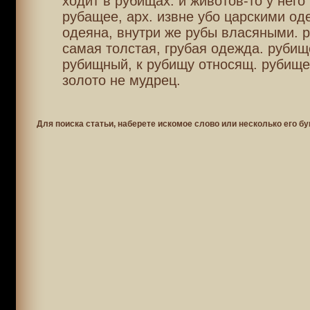
ходит в рубищах. и животов-то у него
рубащее, арх. извне убо царскими о
одеяна, внутри же рубы власяными. р
самая толстая, грубая одежда. рубищ
рубищный, к рубищу относящ. рубище 
золото не мудрец.
Для поиска статьи, наберете искомое слово или несколько его бу