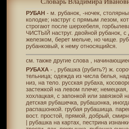
Словарь Владимира Иванови
РУБАН
- м. рубанок, -ночек, столярный
колодке; наструг с прямым лезом, ко
строгают после шерхебеля, горбылева
ЧИСТЫЙ наструг. двойной рубанок, с
железком, берет мельче, но чище. ру
рубанковый, к нему относящийся.
см. также другие слова , начинающиес
РУБАХА
- , рубашка (рубить?) ж. соро
тельница; одежда из числа белья, на
низ, на тело. русская рубаха, косоворо
застежкой на левом плече; немецкая, 
хохлацкая, с запонкой или завязкой н
детская рубашечка, рубашонка, иногд
распашонкой. грубая рубашища. паре
вост. простой, прямой, добрый, смирн
| рубашка на картах, пестрина изнанк