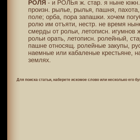
РОЛЯ
- и РОЛЬя ж. стар. я ныне южн
произн. рылье, рылья, пашня, пахота
поле; орба, пора запашки. хочем пог
ролю им отъяти, нестр. не время нын
смерды от рольи, летописн. игумнов 
рольи орать, летописн. ролейный, стар
пашне относящ. ролейные закупы, ру
наемные или кабаленые крестьяне, н
землях.
Для поиска статьи, наберете искомое слово или несколько его бу