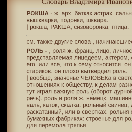
Словарь Владимира Иванови
РОКША
- ж. арх. баткак астрах. саль
вышкварки, подонки, шквара.
| рокша, РАКША, сизоворонка, птица.
см. также другие слова , начинающиес
РОЛЬ
- , роля ж. франц. лицо, личнос
представляемая лицедеем, актером, 
его, или все, что к сему относится. он
стариков. он плохо вытвердил роль.
| вообще, значенье ЧЕЛОВЕКа в свете
отношениях к обществу, к делам разно
тут играл важную роль (оборот дурной
речь). роль и роля ж. немецк. машинн
валь, каток, скалка. рольный свинец,
раскатанный, или в свертках. рольня 
бумажных фабриках: строенье для ро
для перемола тряпья.