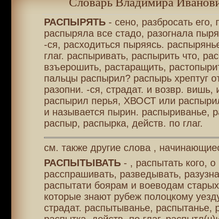
Словарь Владимира Иванови
РАСПЫРЯТЬ
- сено, разбросать его,
распыряла все стадо, разогнала пыря
-ся, расходиться пыряясь. распырянье
глаг. распыривать, распырить что, рас
взъерошить, растаращить, растопырит
пальцы распырил? распырь хрептуг от
разопни. -ся, страдат. и возвр. вишь,
распырил перья, ХВОСТ или распырил
и называется пырин. распыриванье, 
распыр, распырка, действ. по глаг.
см. также другие слова , начинающиес
РАСПЫТЫВАТЬ
- , распытать кого, о
расспрашивать, разведывать, разузна
распытати боярам и воеводам старых
которые знают рубеж полоцкому уезду,
страдат. распытыванье, распытанье, 