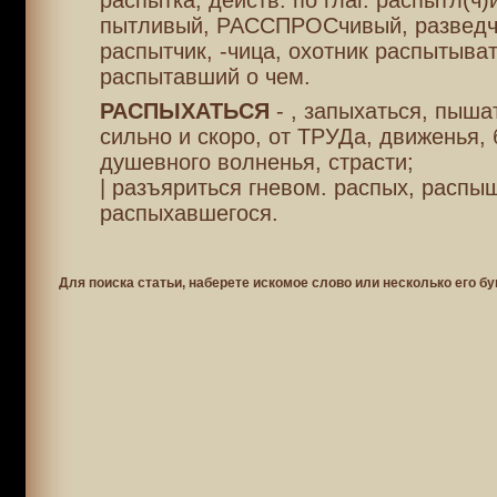
распытка, действ. по глаг. распытл(ч)
пытливый, РАССПРОСчивый, разведч
распытчик, -чица, охотник распытыва
распытавший о чем.
РАСПЫХАТЬСЯ
- , запыхаться, пыша
сильно и скоро, от ТРУДа, движенья, 
душевного волненья, страсти;
| разъяриться гневом. распых, распы
распыхавшегося.
Для поиска статьи, наберете искомое слово или несколько его бу