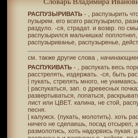
Словарь Владимира Иванови
РАСПУЗЫРИВАТЬ
- , распузырить ч
пузырем. его всего распузырило, разн
раздуло. -ся, страдат. и возвр. по смы
распузырился мальчишка! поплотнел,
распузыриванье, распузыренье, действ
см. также другие слова , начинающиес
РАСПУКИВАТЬ
- , распукать весь пор
расстрелять, издержать. -ся, быть рас
| пукать, стрелять много, не унимаясь
| распукаться, зап. о древесных почка
развертываться, лопаться, раскрыват
лист или ЦВЕТ. калина, не стой, расп
песня.
| калужск. (пукать, молотить). хоть ра
ничего не сделаешь, посад отсырел, 
размолотись, хоть надорвись пукая. р