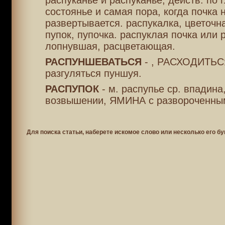
распуканье и распуканье, действ. по г
состоянье и самая пора, когда почка 
развертывается. распукалка, цветочна
пупок, пупочка. распуклая почка или 
лопнувшая, расцветающая.
РАСПУНШЕВАТЬСЯ
- , РАСХОДИТЬС
разгуляться пуншуя.
РАСПУПОК
- м. распупье ср. впадина
возвышении, ЯМИНА с развороченны
Для поиска статьи, наберете искомое слово или несколько его бу