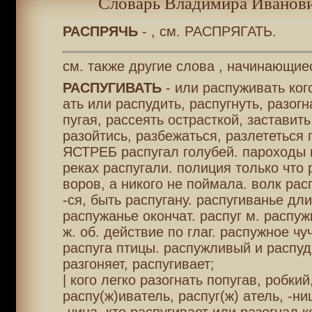
Словарь Владимира Иванови
РАСПРЯЧЬ
- , см. РАСПРЯГАТЬ.
см. также другие слова , начинающиес
РАСПУГИВАТЬ
- или распуживать кого
ать или распудить, распугнуть, разогн
пугая, рассеять острасткой, заставить
разойтись, разбежаться, разлететься 
ЯСТРЕБ распугал голубей. пароходы 
реках распугали. полиция только что 
воров, а никого не поймала. волк рас
-ся, быть распугану. распугиванье дли
распужанье окончат. распуг м. распуж
ж. об. действие по глаг. распужное чу
распуга птицы. распужливый и распуд
разгоняет, распугивает;
| кого легко разогнать попугав, робкий
распу(ж)иватель, распуг(ж) атель, -ни