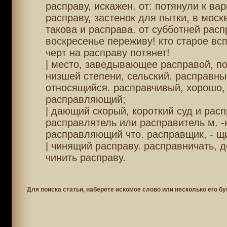
расправу, искажен. от: потянули к ва
расправу, застенок для пытки, в москв
такова и расправа. от субботней расп
воскресенье переживу! кто старое всп
черт на расправу потянет!
| место, заведывающее расправой, п
низшей степени, сельский. расправны
относящийся. расправчивый, хорошо, 
расправляющий;
| дающий скорый, короткий суд и расп
расправлятель или расправитель м. -
расправляющий что. расправщик, - щи
| чинящий расправу. расправничать, д
чинить расправу.
Для поиска статьи, наберете искомое слово или несколько его бу