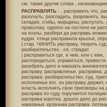
см. также другие слова , начинающиес
РАСПРАВЛЯТЬ
- , расправить что, р
разогнуть, разгладить, разровнять; в
складки, сгибы, морщины; распутать.
проволоку. одеяло на постели не рас
на козлы, разбери да расправь вожжи
кудри. птица расправила крылья, опр
| стар. ЧИНИТЬ расправу, творить суд
разбирательство. -ся, страдат.
| расправиться где, в чем, или с кем,
распорядиться, управиться, привести 
разобрать дело и наказать виноватого
расправу. расправленье, расправка, де
расправа, разбирательство, суд, приг
исполненье его. он расправу держит,
власть исполнять свои приговоры на 
расправа по суду поручается полиции.
расправа коротка. дошло дело до рас
наказанья. кулачная расправа. потян