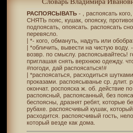
Словарь Владимира Иванови
РАСПОЯСЫВАТЬ
- , распоясать кого,
СНЯТЬ пояс, кушак, опояску, противо
подпоясать, опоясать. распоясать сно
перевясло.
| *- кого, обмануть, надуть или обобра
| *обличить, вывести на чистую воду. -
возвр. по смыслу. распоясывайтесь! г
приглашая снять верхнюю одежду. что
#погоди, дай распоясаться!#
| *распоясаться, расходиться шуткам
проказами. распоясыванье ср. длит. 
окончат. роспояска ж. об. действие по 
распоясный, распоясанный, без пояс
беспоясны, дразнят ребят, которые бе
рубахе. распоясчивый кушак, который
расходится. распоясчивый гость, нел
который везде как дома.