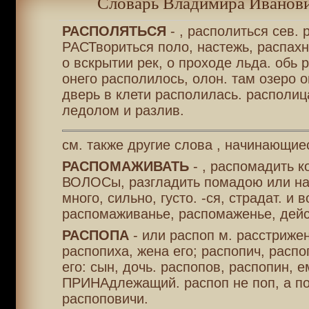
Словарь Владимира Иванови
РАСПОЛЯТЬСЯ
- , располиться сев. 
РАСТвориться поло, настежь, распахн
о вскрытии рек, о проходе льда. обь 
онего располилось, олон. там озеро он
дверь в клети располилась. располиц
ледолом и разлив.
см. также другие слова , начинающиес
РАСПОМАЖИВАТЬ
- , распомадить ко
ВОЛОСы, разгладить помадою или н
много, сильно, густо. -ся, страдат. и в
распомаживанье, распомаженье, дейст
РАСПОПА
- или распоп м. расстриже
распопиха, жена его; распопич, распо
его: сын, дочь. распопов, распопин, е
ПРИНАдлежащий. распоп не поп, а п
распоповичи.