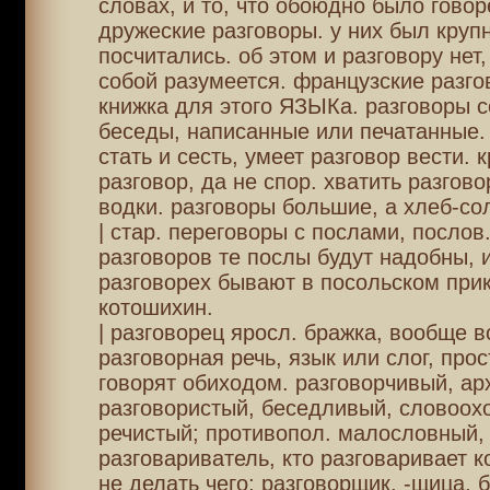
словах, и то, что обоюдно было говор
дружеские разговоры. у них был круп
посчитались. об этом и разговору нет,
собой разумеется. французские разго
книжка для этого ЯЗЫКа. разговоры с
беседы, написанные или печатанные.
стать и сесть, умеет разговор вести. 
разговор, да не спор. хватить разгово
водки. разговоры большие, а хлеб-со
| стар. переговоры с послами, послов.
разговоров те послы будут надобны, и
разговорех бывают в посольском прик
котошихин.
| разговорец яросл. бражка, вообще в
разговорная речь, язык или слог, прос
говорят обиходом. разговорчивый, ар
разговористый, беседливый, словоох
речистый; противопол. малословный,
разговариватель, кто разговаривает к
не делать чего; разговорщик, -щица, 