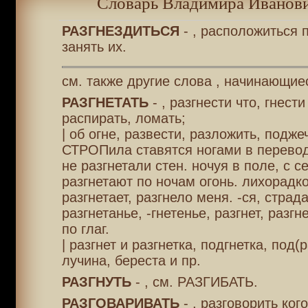
Словарь Владимира Иванови
РАЗГНЕЗДИТЬСЯ
- , расположиться 
занять их.
см. также другие слова , начинающиес
РАЗГНЕТАТЬ
- , разгнести что, гнести
распирать, ломать;
| об огне, развести, разложить, подже
СТРОПила ставятся ногами в перево
не разгнетали стен. ночуя в поле, с 
разгнетают по ночам огонь. лихорадк
разгнетает, разгнело меня. -ся, страда
разгнетанье, -гнетенье, разгнет, разгн
по глаг.
| разгнет и разгнетка, подгнетка, под(
лучина, береста и пр.
РАЗГНУТЬ
- , см. РАЗГИБАТЬ.
РАЗГОВАРИВАТЬ
- , разговорить ког