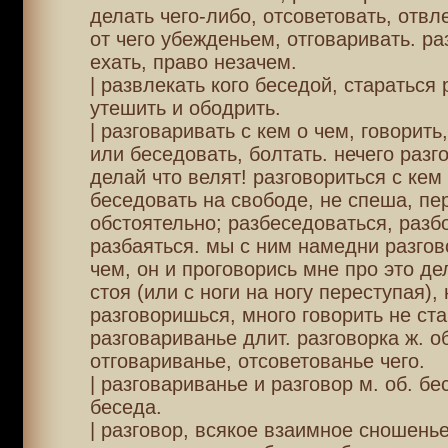
делать чего-либо, отсоветовать, отвл
от чего убежденьем, отговаривать. ра
ехать, право незачем.
| развлекать кого беседой, стараться 
утешить и ободрить.
| разговаривать с кем о чем, говорить
или беседовать, болтать. нечего разго
делай что велят! разговориться с кем 
беседовать на свободе, не спеша, пе
обстоятельно; разбеседоваться, разб
разбаяться. мы с ним намедни разгов
чем, он и проговорись мне про это де
стоя (или с ноги на ногу переступая), 
разговоришься, много говорить не ст
разговариванье длит. разговорка ж. об
отговариванье, отсоветованье чего.
| разговариванье и разговор м. об. бе
беседа.
| разговор, всякое взаимное сношень