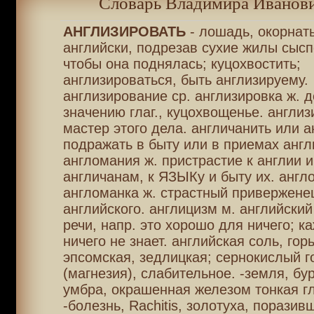
Словарь Владимира Иванови
АНГЛИЗИРОВАТЬ
- лошадь, окорнать
английски, подрезав сухие жилы сысп
чтобы она поднялась; куцохвостить;
англизироваться, быть англизируему.
англизирование ср. англизировка ж. д
значению глаг., куцохвощенье. англи
мастер этого дела. англичанить или а
подражать в быту или в приемах англ
англомания ж. пристрастие к англии и
англичанам, к ЯЗЫКу и быту их. англ
англоманка ж. страстный привержене
английского. англицизм м. английский
речи, напр. это хорошо для ничего; к
ничего не знает. английская соль, гор
эпсомская, зедлицкая; сернокислый г
(магнезия), слабительное. -земля, бур
умбра, окрашенная железом тонкая г
-болезнь, Rachitis, золотуха, поразив