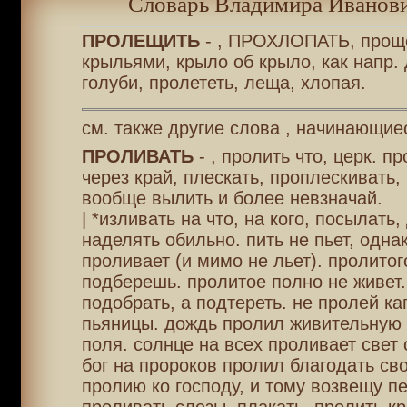
Словарь Владимира Иванови
ПРОЛЕЩИТЬ
- , ПРОХЛОПАТЬ, прощ
крыльями, крыло об крыло, как напр.
голуби, пролететь, леща, хлопая.
см. также другие слова , начинающие
ПРОЛИВАТЬ
- , пролить что, церк. п
через край, плескать, проплескивать,
вообще вылить и более невзначай.
| *изливать на что, на кого, посылать,
наделять обильно. пить не пьет, однак
проливает (и мимо не льет). пролитог
подберешь. пролитое полно не живет.
подобрать, а подтереть. не пролей к
пьяницы. дождь пролил живительную 
поля. солнце на всех проливает свет 
бог на пророков пролил благодать св
пролию ко господу, и тому возвещу п