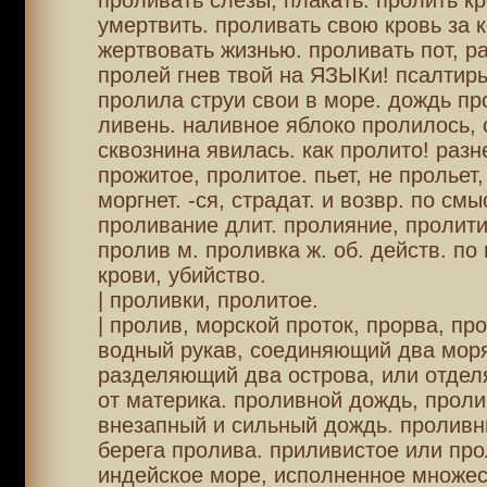
проливать слезы, плакать. пролить кр
умертвить. проливать свою кровь за к
жертвовать жизнью. проливать пот, р
пролей гнев твой на ЯЗЫКи! псалтирь
пролила струи свои в море. дождь пр
ливень. наливное яблоко пролилось, 
сквознина явилась. как пролито! разн
прожитое, пролитое. пьет, не прольет,
моргнет. -ся, страдат. и возвр. по смы
проливание длит. пролияние, пролити
пролив м. проливка ж. об. действ. по 
крови, убийство.
| проливки, пролитое.
| пролив, морской проток, прорва, про
водный рукав, соединяющий два моря
разделяющий два острова, или отде
от материка. проливной дождь, проли
внезапный и сильный дождь. проливн
берега пролива. приливистое или пр
индейское море, исполненное множес