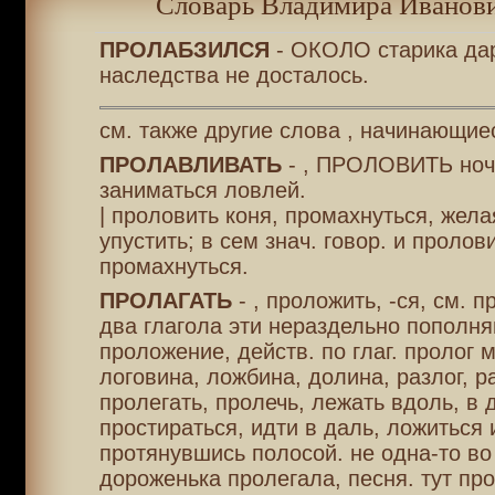
Словарь Владимира Иванови
ПРОЛАБЗИЛСЯ
- ОКОЛО старика да
наследства не досталось.
см. также другие слова , начинающие
ПРОЛАВЛИВАТЬ
- , ПРОЛОВИТЬ ночь
заниматься ловлей.
| проловить коня, промахнуться, жела
упустить; в сем знач. говор. и пролов
промахнуться.
ПРОЛАГАТЬ
- , проложить, -ся, см. 
два глагола эти нераздельно пополня
проложение, действ. по глаг. пролог м.
логовина, ложбина, долина, разлог, р
пролегать, пролечь, лежать вдоль, в 
простираться, идти в даль, ложиться 
протянувшись полосой. не одна-то во
дороженька пролегала, песня. тут про