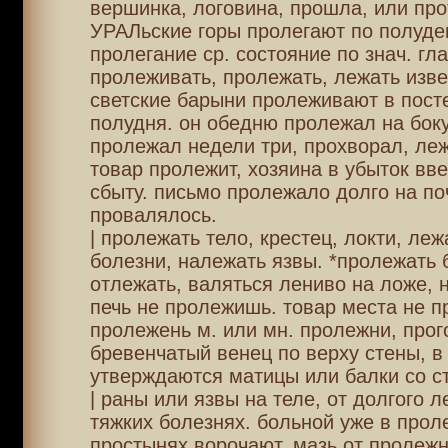
вершинка, логовина, прошла, или про
УРАЛьские горы пролегают по полуде
пролегание ср. состояние по знач. гла
пролеживать, пролежать, лежать изве
светские барыни пролеживают в пост
полудня. он обедню пролежал на боку
пролежал недели три, прохворал, ле
товар пролежит, хозяина в убыток вве
сбыту. письмо пролежало долго на по
провалялось.
| пролежать тело, крестец, локти, леж
болезни, належать язвы. *пролежать 
отлежать, валяться лениво на ложе, н
печь не пролежишь. товар места не п
пролежень м. или мн. пролежни, прог
бревенчатый венец по верху стены, в
утверждаются матицы или балки со с
| раны или язвы на теле, от долгого л
тяжких болезнях. больной уже в проле
простынях ворочают. мазь от пролежн