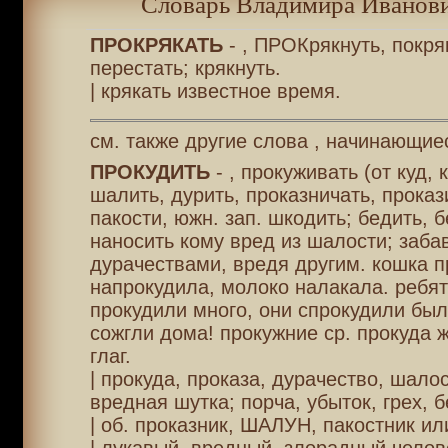
Словарь Владимира Иванови
ПРОКРЯКАТЬ
- , ПРОКрякнуть, покря
перестать; крякнуть.
| крякать известное время.
см. также другие слова , начинающие
ПРОКУДИТЬ
- , прокуживать (от куд, к
шалить, дурить, проказничать, проказ
пакости, южн. зап. шкодить; бедить, 
наносить кому вред из шалости; заба
дурачествами, вредя другим. кошка п
напрокудила, молоко налакала. ребят
прокудили много, они спрокудили было
сожгли дома! прокужние ср. прокуда ж
глаг.
| прокуда, проказа, дурачество, шалос
вредная шутка; порча, убыток, грех, б
| об. проказник, ШАЛУН, пакостник ил