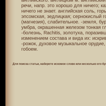
английского. англицизм м. английский
речи, напр. это хорошо для ничего; к
ничего не знает. английская соль, гор
эпсомская, зедлицкая; сернокислый г
(магнезия), слабительное. -земля, бур
умбра, окрашенная железом тонкая г
-болезнь, Rachitis, золотуха, поразив
изменением состава и вида их: искри
-рожок, духовое музыкальное орудие,
гобоем.
Для поиска статьи, наберете искомое слово или несколько его бу