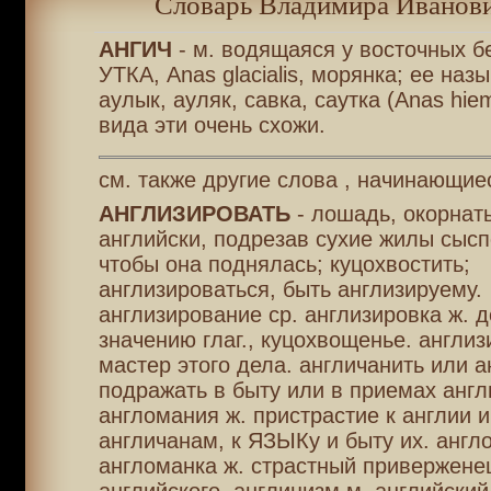
Словарь Владимира Иванови
АНГИЧ
- м. водящаяся у восточных б
УТКА, Anas glacialis, морянка; ее наз
аулык, ауляк, савка, саутка (Anas hiem
вида эти очень схожи.
см. также другие слова , начинающиес
АНГЛИЗИРОВАТЬ
- лошадь, окорнать
английски, подрезав сухие жилы сысп
чтобы она поднялась; куцохвостить;
англизироваться, быть англизируему.
англизирование ср. англизировка ж. д
значению глаг., куцохвощенье. англи
мастер этого дела. англичанить или а
подражать в быту или в приемах англ
англомания ж. пристрастие к англии и
англичанам, к ЯЗЫКу и быту их. англ
англоманка ж. страстный привержене