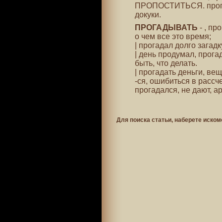
ПРОПОСТИТЬСЯ. прогове
докуки.
ПРОГАДЫВАТЬ
- , пр
о чем все это время;
| прогадал долго загадк
| день продумал, прогад
быть, что делать.
| прогадать деньги, в
-ся, ошибиться в рассче
прогадался, не дают, арх
Для поиска статьи, наберете иском