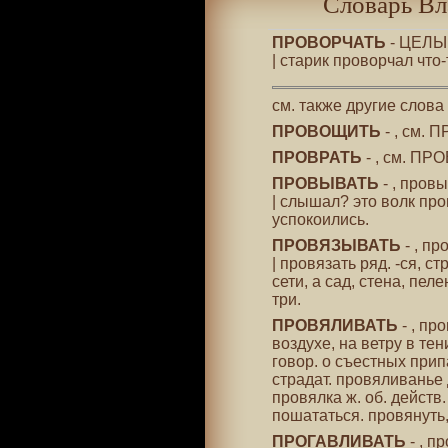
Словарь Вл
ПРОВОРЧАТЬ
- ЦЕЛЫЙ
| старик проворчал что-
см. также другие слова
ПРОВОЩИТЬ
- , см.
ПРОВРАТЬ
- , см. ПР
ПРОВЫВАТЬ
- , пров
| слышал? это волк пр
успокоились.
ПРОВЯЗЫВАТЬ
- , п
| провязать ряд. -ся, с
сети, а сад, стена, пел
три.
ПРОВЯЛИВАТЬ
- , пр
воздухе, на ветру в т
говор. о съестных припа
страдат. провяливанье 
провялка ж. об. действ.
пошататься. провянуть,
ПРОГАВЛИВАТЬ
- , п