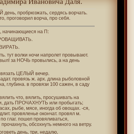
адимира Ивановича Даля.
 день, пробрюзжать, сердясь ворчать.
то, проговорил ворча, про себя.
 , начинающиеся на П:
 ПРОВАЩИВАТЬ.
ОВИРАТЬ.
ыть. тут волки ночи напролет провывают.
овыл! за НОЧЬ провылись, а на день
ровязать ЦЕЛЫЙ вечер.
традат. провязь ж. арх. длина рыболовной
ена, глубина. в провязи 100 сажен, в саду
овялить что, вялить, просушивать на
ени, дать ПРОЧАХНУТЬ или пробыгать;
сах, рыбе, мясе, иногда об овощах. -ся,
длит. провяленье окончат. провял м.
 по глаг. пошел провяливаться,
 прочахнуть, обсохнуть немного на ветру.
роговеть день, три, недалю,