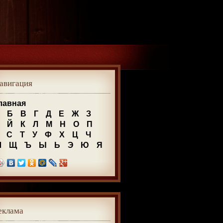
авигация
лавная
Б
В
Г
Д
Е
Ж
З
Й
К
Л
М
Н
О
П
С
Т
У
Ф
Х
Ц
Ч
Ш
Щ
Ъ
Ы
Ь
Э
Ю
Я
еклама