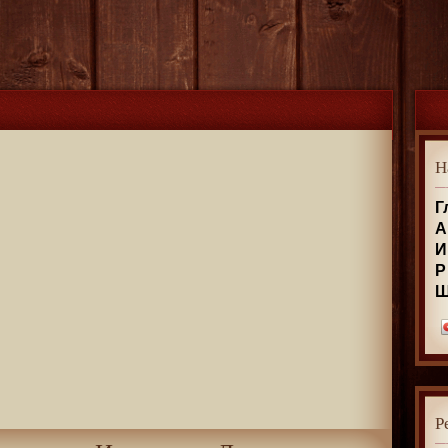
Н
Г
А
И
Р
Р