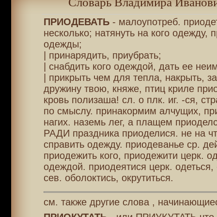
Словарь Владимира Иванови
ПРИОДЕВАТЬ
- малоупотреб. приодет
несколько; натянуть на кого одежду, 
одежды;
| принарядить, приубрать;
| снабдить кого одеждой, дать ее неи
| прикрыть чем для тепла, накрыть, за
дружину твою, княже, птиц криле прио
кровь полизаша! сл. о плк. иг. -ся, стр
по смыслу. принакормим алчущих, п
нагих. наземь лег, а плащем приодел
РАДИ праздника приоделися. не на чт
справить одежду. приодеванье ср. дейс
приодежить кого, приодежити церк. од
одеждой. приодеятися церк. одеться, 
сев. оболоктись, окрутиться.
см. также другие слова , начинающие