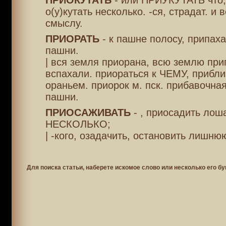
ПРИОКУТАТЬ
- или ПРИУКУТАТЬ что, 
о(у)кутать несколько. -ся, страдат. и в
смыслу.
ПРИОРАТЬ
- к пашне полосу, припаха
пашни.
| вся земля приорана, всю землю при
вспахали. приораться к ЧЕМУ, прибли
ораньем. приорок м. пск. прибавочна
пашни.
ПРИОСАЖИВАТЬ
- , приосадить лош
НЕСКОЛЬКО;
| -кого, озадачить, остановить лишню
Для поиска статьи, наберете искомое слово или несколько его бу