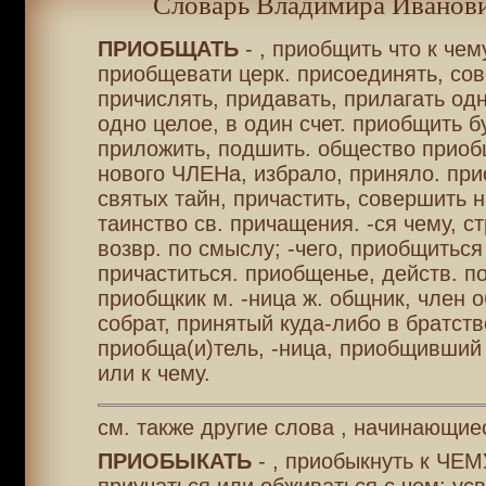
Словарь Владимира Иванови
ПРИОБЩАТЬ
- , приобщить что к чему
приобщевати церк. присоединять, сов
причислять, придавать, прилагать одн
одно целое, в один счет. приобщить бу
приложить, подшить. общество приоб
нового ЧЛЕНа, избрало, приняло. при
святых тайн, причастить, совершить 
таинство св. причащения. -ся чему, ст
возвр. по смыслу; -чего, приобщиться 
причаститься. приобщенье, действ. по
приобщкик м. -ница ж. общник, член 
собрат, принятый куда-либо в братств
приобща(и)тель, -ница, приобщивший 
или к чему.
см. также другие слова , начинающие
ПРИОБЫКАТЬ
- , приобыкнуть к ЧЕМ