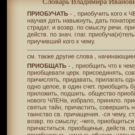
Словарь Владимира Иванови
ПРИОБУЧАТЬ
- , приобучить кого к Ч
научая дать навыкнуть, дать понаторет
страдат. и возвр. по смыслу речи. при
действ. по знач. глаг. приобуча(и)тель
приучивший кого к чему.
см. также другие слова , начинающие
ПРИОБЩАТЬ
- , приобщить что к чему
приобщевати церк. присоединять, сов
причислять, придавать, прилагать одн
одно целое, в один счет. приобщить бу
приложить, подшить. общество приоб
нового ЧЛЕНа, избрало, приняло. при
святых тайн, причастить, совершить 
таинство св. причащения. -ся чему, ст
возвр. по смыслу; -чего, приобщиться 
причаститься. приобщенье, действ. по