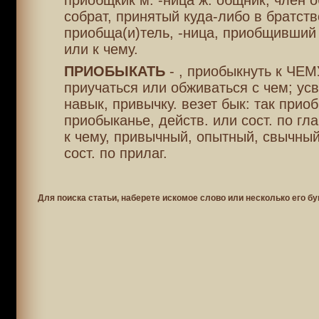
приобщкик м. -ница ж. общник, член 
собрат, принятый куда-либо в братств
приобща(и)тель, -ница, приобщивший 
или к чему.
ПРИОБЫКАТЬ
- , приобыкнуть к ЧЕМ
приучаться или обживаться с чем; ус
навык, привычку. везет бык: так приоб
приобыканье, действ. или сост. по гл
к чему, привычный, опытный, свычный;
сост. по прилаг.
Для поиска статьи, наберете искомое слово или несколько его бу