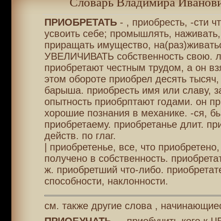
Словарь Владимира Иванови
ПРИОБРЕТАТЬ
- , приобресть, -сти чт
усвоить себе; промышлять, наживать,
приращать имущество, на(раз)живать
УВЕЛИЧИВАТЬ собственность свою. 
приобретают честным трудом, а он вз
этом обороте приобрел десять тысяч,
барыша. приобресть имя или славу, з
опытность приобрптают годами. он п
хорошие познания в механике. -ся, б
приобретаему. приобретанье длит. пр
действ. по глаг.
| приобретенье, все, что приобретено
получено в собственность. приобретат
ж. приобретший что-либо. приобрета
способности, наклонности.
см. также другие слова , начинающие