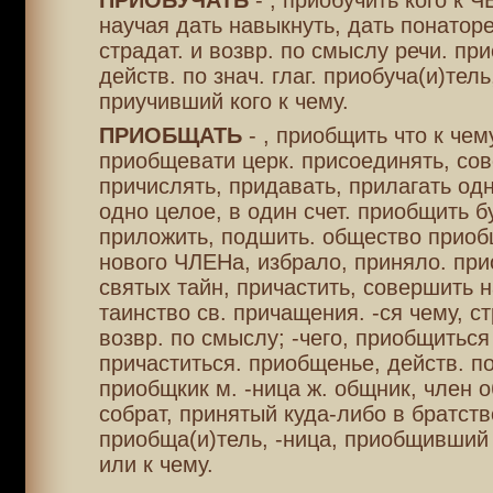
ПРИОБУЧАТЬ
- , приобучить кого к Ч
научая дать навыкнуть, дать понаторет
страдат. и возвр. по смыслу речи. при
действ. по знач. глаг. приобуча(и)тель
приучивший кого к чему.
ПРИОБЩАТЬ
- , приобщить что к чему
приобщевати церк. присоединять, сов
причислять, придавать, прилагать одн
одно целое, в один счет. приобщить бу
приложить, подшить. общество приоб
нового ЧЛЕНа, избрало, приняло. при
святых тайн, причастить, совершить 
таинство св. причащения. -ся чему, ст
возвр. по смыслу; -чего, приобщиться 
причаститься. приобщенье, действ. по
приобщкик м. -ница ж. общник, член 
собрат, принятый куда-либо в братств
приобща(и)тель, -ница, приобщивший 
или к чему.