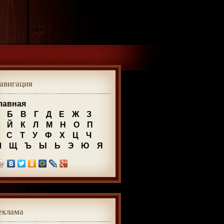
авигация
лавная
Б
В
Г
Д
Е
Ж
З
Й
К
Л
М
Н
О
П
С
Т
У
Ф
Х
Ц
Ч
Ш
Щ
Ъ
Ы
Ь
Э
Ю
Я
еклама