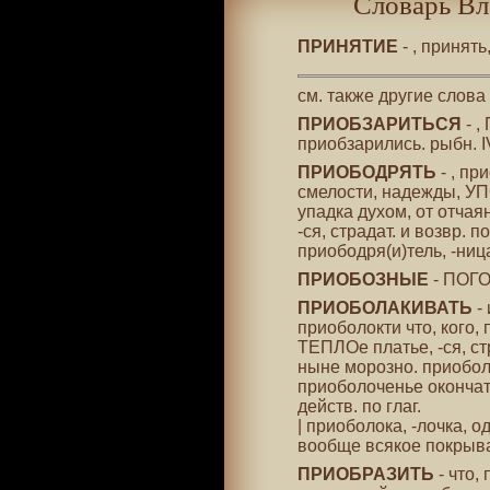
Словарь Вл
ПРИНЯТИЕ
- , принят
см. также другие слова
ПРИОБЗАРИТЬСЯ
- ,
приобзарились. рыбн. IV
ПРИОБОДРЯТЬ
- , пр
смелости, надежды, УП
упадка духом, от отчая
-ся, страдат. и возвр. п
приободря(и)тель, -ница
ПРИОБОЗНЫЕ
- ПОГО
ПРИОБОЛАКИВАТЬ
- 
приоболокти что, кого, 
ТЕПЛОе платье, -ся, ст
ныне морозно. приобол
приоболоченье окончат.
действ. по глаг.
| приоболока, -лочка, 
вообще всякое покрыв
ПРИОБРАЗИТЬ
- что,