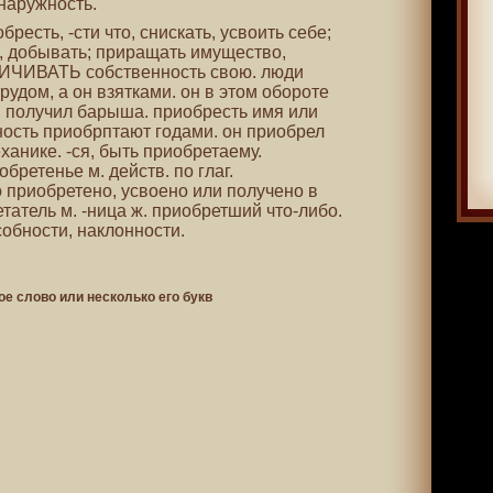
наружность.
обресть, -сти что, снискать, усвоить себе;
 добывать; приращать имущество,
ЛИЧИВАТЬ собственность свою. люди
удом, а он взятками. он в этом обороте
, получил барыша. приобресть имя или
ность приобрптают годами. он приобрел
анике. -ся, быть приобретаему.
бретенье м. действ. по глаг.
то приобретено, усвоено или получено в
татель м. -ница ж. приобретший что-либо.
обности, наклонности.
ое слово или несколько его букв