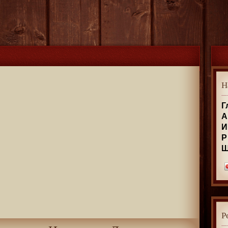
Н
Г
А
И
Р
Р