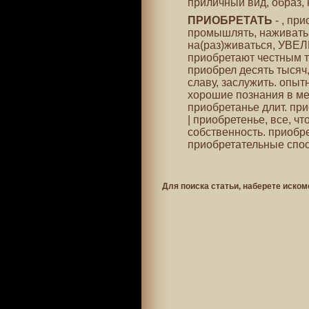
приличный вид, образ, 
ПРИОБРЕТАТЬ
- , при
промышлять, наживать,
на(раз)живаться, УВЕ
приобретают честным тр
приобрел десять тысяч
славу, заслужить. опыт
хорошие познания в мех
приобретанье длит. прио
| приобретенье, все, ч
собственность. приобре
приобретательные спос
Для поиска статьи, наберете иском