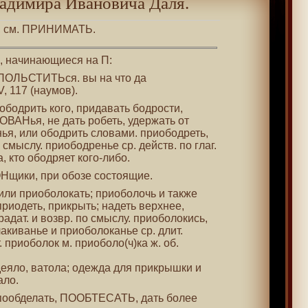
адимира Ивановича Даля.
ь, см. ПРИНИМАТЬ.
 , начинающиеся на П:
 ПОЛЬСТИТЬся. вы на что да
, 117 (наумов).
иободрить кого, придавать бодрости,
ОВАНья, не дать робеть, удержать от
нья, или ободрить словами. приободреть,
о смыслу. приободренье ср. действ. по глаг.
, кто ободряет кого-либо.
Нщики, при обозе состоящие.
или приоболокать; приоболочь и также
приодеть, прикрыть; надеть верхнее,
радат. и возвр. по смыслу. приоболокись,
акиванье и приоболоканье ср. длит.
 приоболок м. приоболо(ч)ка ж. об.
одеяло, ватола; одежда для прикрышки и
ало.
 пообделать, ПООБТЕСАТЬ, дать более