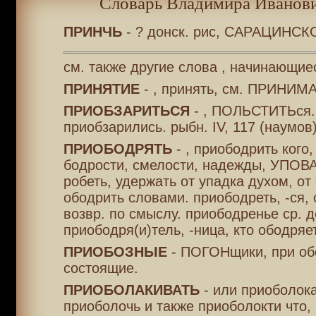
Словарь Владимира Иванови
ПРИНЧЬ
- ? донск. рис, САРАЦИНСК
см. также другие слова , начинающие
ПРИНЯТИЕ
- , принять, см. ПРИНИМА
ПРИОБЗАРИТЬСЯ
- , ПОЛЬСТИТЬся. 
приобзарились. рыбн. IV, 117 (наумов)
ПРИОБОДРЯТЬ
- , приободрить кого
бодрости, смелости, надежды, УПОВА
робеть, удержать от упадка духом, от
ободрить словами. приободреть, -ся, 
возвр. по смыслу. приободренье ср. де
приободря(и)тель, -ница, кто ободряет
ПРИОБОЗНЫЕ
- ПОГОНщики, при об
состоящие.
ПРИОБОЛАКИВАТЬ
- или приоболока
приоболочь и также приоболокти что, 