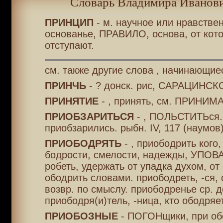
Словарь Владимира Иванови
ПРИНЦИП
- м. научное или нравстве
основанье, ПРАВИЛО, основа, от кот
отступают.
см. также другие слова , начинающие
ПРИНЧЬ
- ? донск. рис, САРАЦИНСК
ПРИНЯТИЕ
- , принять, см. ПРИНИМА
ПРИОБЗАРИТЬСЯ
- , ПОЛЬСТИТЬся. 
приобзарились. рыбн. IV, 117 (наумов)
ПРИОБОДРЯТЬ
- , приободрить кого
бодрости, смелости, надежды, УПОВА
робеть, удержать от упадка духом, от
ободрить словами. приободреть, -ся, 
возвр. по смыслу. приободренье ср. де
приободря(и)тель, -ница, кто ободряет
ПРИОБОЗНЫЕ
- ПОГОНщики, при об