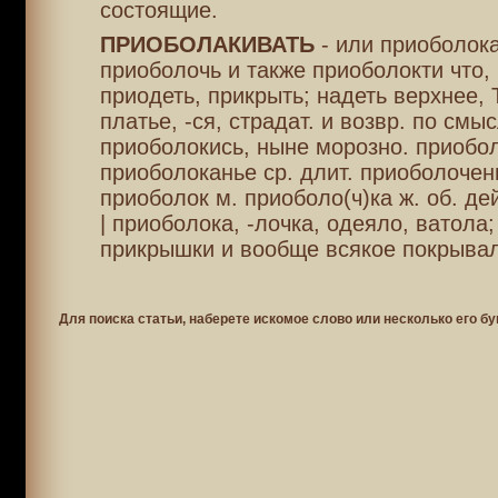
состоящие.
ПРИОБОЛАКИВАТЬ
- или приоболока
приоболочь и также приоболокти что, 
приодеть, прикрыть; надеть верхнее
платье, -ся, страдат. и возвр. по смыс
приоболокись, ныне морозно. приобо
приоболоканье ср. длит. приоболочень
приоболок м. приоболо(ч)ка ж. об. дей
| приоболока, -лочка, одеяло, ватола
прикрышки и вообще всякое покрывал
Для поиска статьи, наберете искомое слово или несколько его бу