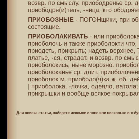
возвр. по смыслу. приободренье ср. де
приободря(и)тель, -ница, кто ободряет
ПРИОБОЗНЫЕ
- ПОГОНщики, при об
состоящие.
ПРИОБОЛАКИВАТЬ
- или приоболока
приоболочь и также приоболокти что, 
приодеть, прикрыть; надеть верхнее
платье, -ся, страдат. и возвр. по смыс
приоболокись, ныне морозно. приобо
приоболоканье ср. длит. приоболочень
приоболок м. приоболо(ч)ка ж. об. дей
| приоболока, -лочка, одеяло, ватола
прикрышки и вообще всякое покрывал
Для поиска статьи, наберете искомое слово или несколько его бу