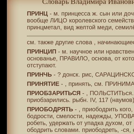
Словарь Владимира Иванови
ПРИНЦ
- м. принцесса ж. сын или доч
вообще ЛИЦО королевского семейств
принцметал, вид желтой меди, семил
см. также другие слова , начинающие
ПРИНЦИП
- м. научное или нравстве
основанье, ПРАВИЛО, основа, от кот
отступают.
ПРИНЧЬ
- ? донск. рис, САРАЦИНСК
ПРИНЯТИЕ
- , принять, см. ПРИНИМА
ПРИОБЗАРИТЬСЯ
- , ПОЛЬСТИТЬся. 
приобзарились. рыбн. IV, 117 (наумов)
ПРИОБОДРЯТЬ
- , приободрить кого
бодрости, смелости, надежды, УПОВА
робеть, удержать от упадка духом, от
ободрить словами. приободреть, -ся, 