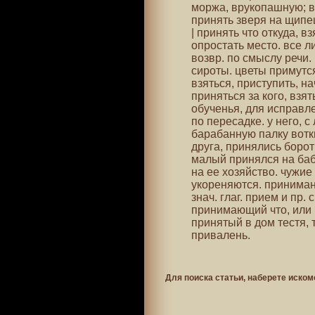
моржа, врукопашную; ве
принять зверя на щипец
| принять что откуда, вз
опростать место. все л
возвр. по смыслу речи.
сироты. цветы примутся
взяться, приступить, на
приняться за кого, взят
обученья, для исправлен
по пересадке. у него, с
барабанную палку воткн
друга, принялись бороть
малый принялся на бабу
на ее хозяйство. чужие
укореняются. принимань
знач. глаг. прием и пр.
принимающий что, или к
принятый в дом тестя, 
привалень.
Для поиска статьи, наберете иском