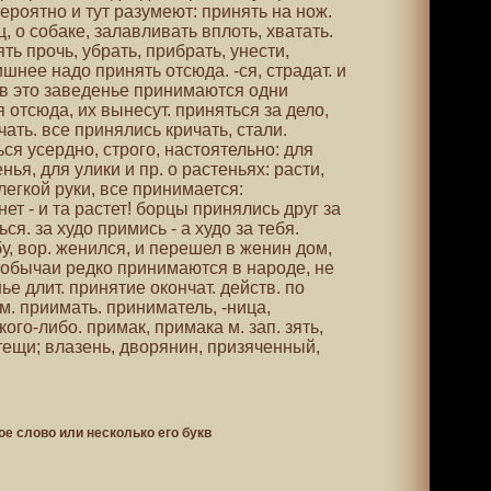
роятно и тут разумеют: принять на нож.
, о собаке, залавливать вплоть, хватать.
ять прочь, убрать, прибрать, унести,
ишнее надо принять отсюда. -ся, страдат. и
 в это заведенье принимаются одни
 отсюда, их вынесут. приняться за дело,
чать. все принялись кричать, стали.
ься усердно, строго, настоятельно: для
ья, для улики и пр. о растеньях: расти,
 легкой руки, все принимается:
ет - и та растет! борцы принялись друг за
ся. за худо примись - а худо за тебя.
, вор. женился, и перешел в женин дом,
 обычаи редко принимаются в народе, не
е длит. принятие окончат. действ. по
 см. приимать. приниматель, -ница,
ого-либо. примак, примака м. зап. зять,
тещи; влазень, дворянин, призяченный,
ое слово или несколько его букв