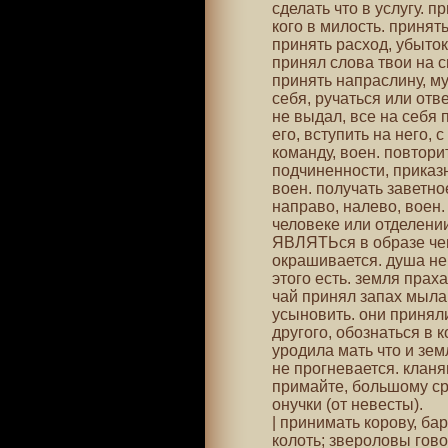
сделать что в услугу. п
кого в милость. принят
принять расход, убыток 
принял слова твои на св
принять напраслину, мук
себя, ручаться или отве
не выдал, все на себя 
его, вступить на него, 
команду, воен. повтори
подчиненности, приказ
воен. получать заветно
направо, налево, воен.
человеке или отделении
ЯВЛЯТЬся в образе чего
окрашивается. душа не 
этого есть. земля праха
чай принял запах мыла,
усыновить. они приняли
другого, обознаться в 
уродила мать что и зем
не прогневается. клан
примайте, большому сро
онучки (от невесты).
| принимать корову, бара
колоть; звероловы гово