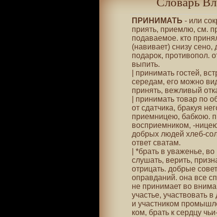
Словарь Вл
ПРИНИМАТЬ
- или сок
приять, приемлю, см. п
подаваемое. кто приня
(навивает) снизу сено, 
подарок, противопол. о
выпить.
| принимать гостей, вст
середам, его можно вид
принять, вежливый отка
| принимать товар по о
от сдатчика, бракуя не
приемницею, бабкою. п
восприемником, -ницею
добрых людей хлеб-сол
ответ сватам.
| *брать в уваженье, в
слушать, верить, призн
отрицать. добрые сове
оправданий. она все сп
не принимает во вниман
участье, участвовать в
и участником промышле
ком, брать к сердцу чьи