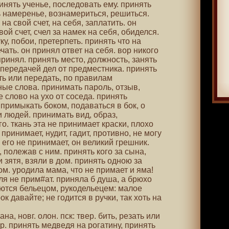
ринять ученье, последовать ему. принять
ь намеренье, вознамериться, решиться.
на свой счет, на себя, заплатить. он
ой счет, счел за намек на себя, обиделся.
у, побои, претерпеть. принять что на
чать. он принял ответ на себя. вор никого
принял. принять место, должность, занять
с передачей дел от предместника. принять
ть или передать, по правилам
ные слова. принимать пароль, отзыв,
е слово на ухо от соседа. принять
 примыкать боком, подаваться в бок, о
 людей. принимать вид, образ,
. ткань эта не принимает краски, плохо
принимает, нудит, гадит, противно, не могу
 его не принимает, он великий грешник.
 полежав с ним. принять кого за сына,
 зятя, взяли в дом. принять одною за
ком. уродила мама, что не примает и яма!
ля не прим#ат. приняла б душа, а брюхо
яются бельецом, рукодельецем: малое
к давайте; не годится в ручки, так хоть на
на, новг. олон. пск: твер. бить, резать или
р. принять медведя на рогатину, принять