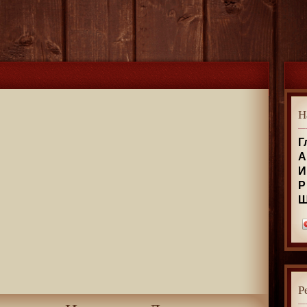
Н
Г
А
И
Р
Р