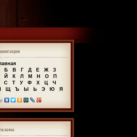
авигация
лавная
Б
В
Г
Д
Е
Ж
З
Й
К
Л
М
Н
О
П
С
Т
У
Ф
Х
Ц
Ч
Ш
Щ
Ъ
Ы
Ь
Э
Ю
Я
еклама