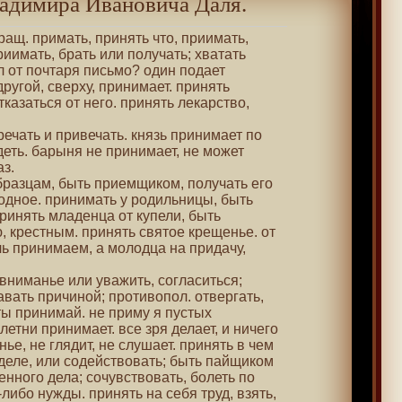
адимира Ивановича Даля.
ращ. примать, принять что, приимать,
риимать, брать или получать; хватать
л от почтаря письмо? один подает
другой, сверху, принимает. принять
тказаться от него. принять лекарство,
речать и привечать. князь принимает по
еть. барыня не принимает, не может
з.
бразцам, быть приемщиком, получать его
годное. принимать у родильницы, быть
ринять младенца от купели, быть
, крестным. принять святое крещенье. от
ь принимаем, а молодца на придачу,
о вниманье или уважить, согласиться;
авать причиной; противопол. отвергать,
ты принимай. не приму я пустых
летни принимает. все зря делает, и ничего
ье, не глядит, не слушает. принять в чем
 деле, или содействовать; быть пайщиком
нного дела; сочувствовать, болеть по
-либо нужды. принять на себя труд, взять,