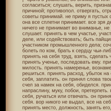
согласиться; слушать, верить, призна
причиной; противопол. отвергать, отр
советы принимай. не приму я пустых 
она все сплетни принимает. все зря де
ничего не принимает во вниманье, не 
слушает. принять в чем участье, учас
деле, или содействовать; быть пайщи
участником промышленного дела; соч
болеть по ком, брать к сердцу чьи-ли
принять на себя труд, взять, сделать ч
принять ученье, последовать ему. при
милость. принять намеренье, вознаме
решиться. принять расход, убыток на 
себя, заплатить. он принял слова твои
счел за намек на себя, обиделся. при
напраслину, муку, побои, претерпеть. 
себя, ручаться или отвечать. он приня
себя. вор никого не выдал, все на се
принять место, должность, занять его