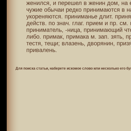
женился, и перешел в женин дом, на 
чужие обычаи редко принимаются в н
укореняются. приниманье длит. приня
действ. по знач. глаг. прием и пр. см.
приниматель, -ница, принимающий что
либо. примак, примака м. зап. зять, 
тестя, тещи; влазень, дворянин, приз
привалень.
Для поиска статьи, наберете искомое слово или несколько его бу