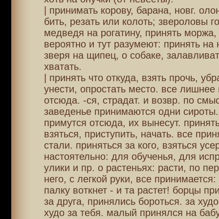
| принимать корову, барана, новг. олон
бить, резать или колоть; звероловы г
медведя на рогатину, принять моржа,
вероятно и тут разумеют: принять на 
зверя на щипец, о собаке, залавливат
хватать.
| принять что откуда, взять прочь, убр
унести, опростать место. все лишнее
отсюда. -ся, страдат. и возвр. по смыс
заведенье принимаются одни сироты.
примутся отсюда, их вынесут. принять
взяться, приступить, начать. все прин
стали. приняться за кого, взяться усе
настоятельно: для обученья, для исп
улики и пр. о растеньях: расти, по пе
него, с легкой руки, все принимается
палку воткнет - и та растет! борцы пр
за друга, принялись бороться. за худо
худо за тебя. малый принялся на бабу