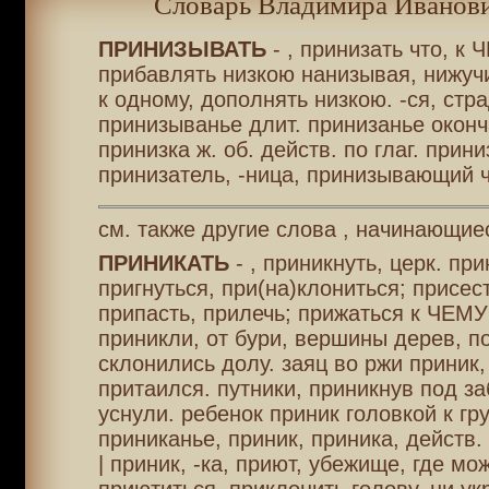
Словарь Владимира Иванови
ПРИНИЗЫВАТЬ
- , принизать что, к 
прибавлять низкою нанизывая, нижучи
к одному, дополнять низкою. -ся, стра
принизыванье длит. принизанье оконча
принизка ж. об. действ. по глаг. прин
принизатель, -ница, принизывающий чт
см. также другие слова , начинающие
ПРИНИКАТЬ
- , приникнуть, церк. при
пригнуться, при(на)клониться; присест
припасть, прилечь; прижаться к ЧЕМУ
приникли, от бури, вершины дерев, п
склонились долу. заяц во ржи приник,
притаился. путники, приникнув под з
уснули. ребенок приник головкой к гр
приниканье, приник, приника, действ. 
| приник, -ка, приют, убежище, где мо