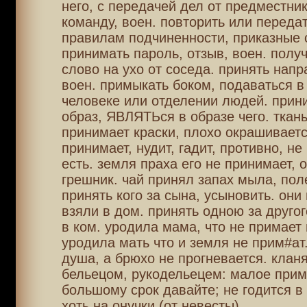
него, с передачей дел от предместник
команду, воен. повторить или передат
правилам подчиненности, приказные 
принимать пароль, отзыв, воен. получ
слово на ухо от соседа. принять напр
воен. примыкать боком, подаваться в 
человеке или отделении людей. прин
образ, ЯВЛЯТЬся в образе чего. ткань
принимает краски, плохо окрашиваетс
принимает, нудит, гадит, противно, не
есть. земля праха его не принимает, 
грешник. чай принял запах мыла, пол
принять кого за сына, усыновить. они
взяли в дом. принять одною за другог
в ком. уродила мама, что не примает 
уродила мать что и земля не прим#ат
душа, а брюхо не прогневается. клан
бельецом, рукодельецем: малое прим
большому срок давайте; не годится в 
хоть на онучки (от невесты).