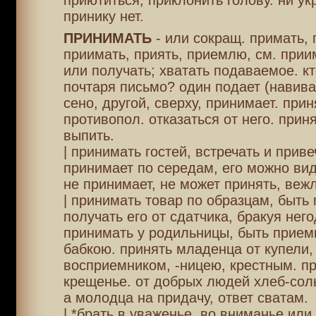
приютиться, приклонить голову. ни ук
принику нет.
ПРИНИМАТЬ
- или сокращ. примать, 
приимать, приять, приемлю, см. прии
или получать; хватать подаваемое. кт
почтаря письмо? один подает (навива
сено, другой, сверху, принимает. прин
противопол. отказаться от него. прин
выпить.
| принимать гостей, встречать и приве
принимает по середам, его можно вид
не принимает, не может принять, веж
| принимать товар по образцам, быть
получать его от сдатчика, бракуя него
принимать у родильницы, быть прием
бабкою. принять младенца от купели,
восприемником, -ницею, крестным. пр
крещенье. от добрых людей хлеб-сол
а молодца на придачу, ответ сватам.
| *брать в уваженье, во вниманье или