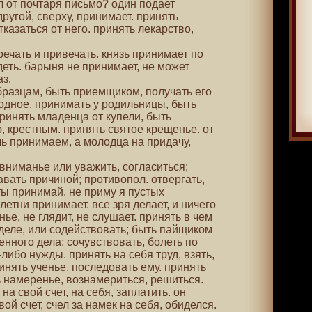
л от почтаря письмо? один подает
другой, сверху, принимает. принять
тказаться от него. принять лекарство,
речать и привечать. князь принимает по
еть. барыня не принимает, не может
з.
бразцам, быть приемщиком, получать его
годное. принимать у родильницы, быть
ринять младенца от купели, быть
, крестным. принять святое крещенье. от
ь принимаем, а молодца на придачу,
о вниманье или уважить, согласиться;
авать причиной; противопол. отвергать,
ты принимай. не приму я пустых
летни принимает. все зря делает, и ничего
ье, не глядит, не слушает. принять в чем
 деле, или содействовать; быть пайщиком
нного дела; сочувствовать, болеть по
-либо нужды. принять на себя труд, взять,
ринять ученье, последовать ему. принять
ь намеренье, вознамериться, решиться.
на свой счет, на себя, заплатить. он
ой счет, счел за намек на себя, обиделся.