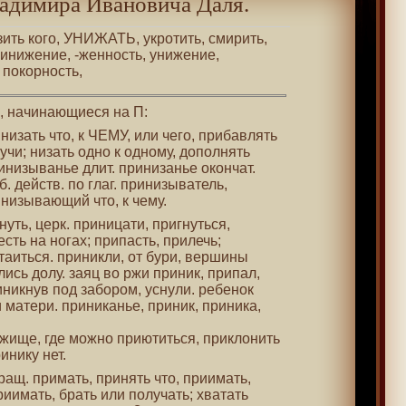
адимира Ивановича Даля.
зить кого, УНИЖАТЬ, укротить, смирить,
принижение, -женность, унижение,
 покорность,
 , начинающиеся на П:
инизать что, к ЧЕМУ, или чего, прибавлять
чи; низать одно к одному, дополнять
ринизыванье длит. принизанье окончат.
б. действ. по глаг. принизыватель,
инизывающий что, к чему.
кнуть, церк. приницати, пригнуться,
сть на ногах; припасть, прилечь;
таиться. приникли, от бури, вершины
лись долу. заяц во ржи приник, припал,
иникнув под забором, уснули. ребенок
и матери. приниканье, приник, приника,
убежище, где можно приютиться, приклонить
инику нет.
ращ. примать, принять что, приимать,
риимать, брать или получать; хватать