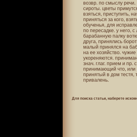
возвр. по смыслу речи.
сироты. цветы примутся
взяться, приступить, на
приняться за кого, взят
обученья, для исправлен
по пересадке. у него, с
барабанную палку воткн
друга, принялись бороть
малый принялся на бабу
на ее хозяйство. чужие
укореняются. принимань
знач. глаг. прием и пр.
принимающий что, или к
принятый в дом тестя, 
привалень.
Для поиска статьи, наберете иском