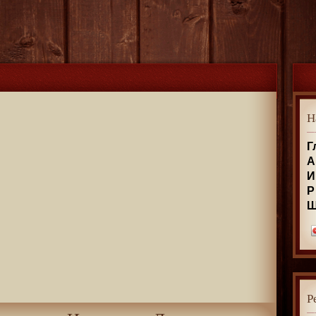
Н
Г
А
И
Р
Р