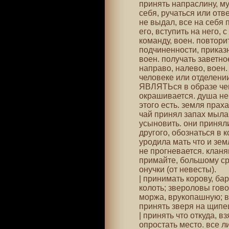
принять напраслину, мук
себя, ручаться или отве
не выдал, все на себя 
его, вступить на него, 
команду, воен. повтори
подчиненности, приказ
воен. получать заветно
направо, налево, воен.
человеке или отделении
ЯВЛЯТЬся в образе чего
окрашивается. душа не 
этого есть. земля праха
чай принял запах мыла,
усыновить. они приняли
другого, обознаться в 
уродила мать что и зем
не прогневается. клан
примайте, большому сро
онучки (от невесты).
| принимать корову, бара
колоть; звероловы гово
моржа, врукопашную; ве
принять зверя на щипец
| принять что откуда, вз
опростать место. все л