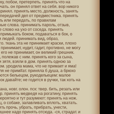
у, побои, претерпеть. принять что на
чать. он принял ответ на себя. вор никого
принял. принять место, должность, занять
с передачей дел от предместника. принять
ть или передать, по правилам
ные слова. принимать пароль, отзыв,
е слово на ухо от соседа. принять
 примыкать боком, подаваться в бок, о
 людей. принимать вид, образ,
. ткань эта не принимает краски, плохо
принимает, нудит, гадит, противно, не могу
 его не принимает, он великий грешник.
 полежав с ним. принять кого за сына,
 зятя, взяли в дом. принять одною за
ком. уродила мама, что не примает и яма!
ля не прим#ат. приняла б душа, а брюхо
яются бельецом, рукодельецем: малое
к давайте; не годится в ручки, так хоть на
на, новг. олон. пск: твер. бить, резать или
р. принять медведя на рогатину, принять
роятно и тут разумеют: принять на нож.
, о собаке, залавливать вплоть, хватать.
ять прочь, убрать, прибрать, унести,
ишнее надо принять отсюда. -ся, страдат. и