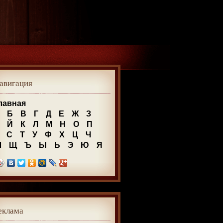
авигация
лавная
Б
В
Г
Д
Е
Ж
З
Й
К
Л
М
Н
О
П
С
Т
У
Ф
Х
Ц
Ч
Ш
Щ
Ъ
Ы
Ь
Э
Ю
Я
еклама