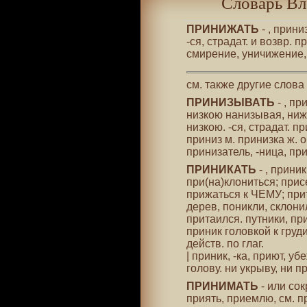
Словарь Вл
ПРИНИЖАТЬ
- , прини
-ся, страдат. и возвр. 
смирение, уничижение,
см. также другие слова
ПРИНИЗЫВАТЬ
- , пр
низкою нанизывая, нижу
низкою. -ся, страдат. п
приниз м. принизка ж. о
принизатель, -ница, пр
ПРИНИКАТЬ
- , прини
при(на)клониться; присе
прижаться к ЧЕМУ; при
дерев, поникли, склони
притаился. путники, пр
приник головкой к груд
действ. по глаг.
| приник, -ка, приют, 
голову. ни укрыву, ни пр
ПРИНИМАТЬ
- или сок
приять, приемлю, см. п