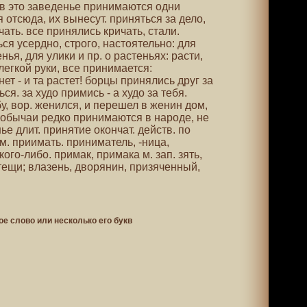
 в это заведенье принимаются одни
 отсюда, их вынесут. приняться за дело,
чать. все принялись кричать, стали.
ься усердно, строго, настоятельно: для
ья, для улики и пр. о растеньях: расти,
 легкой руки, все принимается:
ет - и та растет! борцы принялись друг за
ся. за худо примись - а худо за тебя.
, вор. женился, и перешел в женин дом,
 обычаи редко принимаются в народе, не
е длит. принятие окончат. действ. по
 см. приимать. приниматель, -ница,
ого-либо. примак, примака м. зап. зять,
тещи; влазень, дворянин, призяченный,
ое слово или несколько его букв