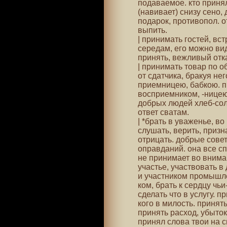
подаваемое. кто приня
(навивает) снизу сено, 
подарок, противопол. о
выпить.
| принимать гостей, вст
середам, его можно вид
принять, вежливый отка
| принимать товар по о
от сдатчика, бракуя не
приемницею, бабкою. п
восприемником, -ницею
добрых людей хлеб-сол
ответ сватам.
| *брать в уваженье, в
слушать, верить, призн
отрицать. добрые сове
оправданий. она все сп
не принимает во вниман
участье, участвовать в
и участником промышле
ком, брать к сердцу чьи
сделать что в услугу. п
кого в милость. принят
принять расход, убыток 
принял слова твои на св