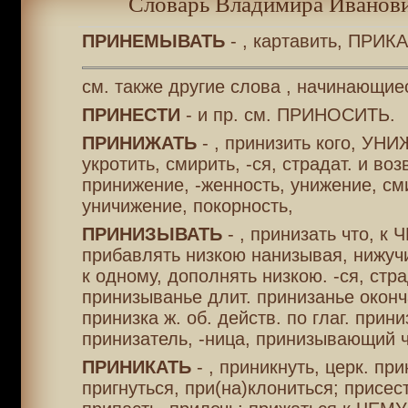
Словарь Владимира Иванови
ПРИНЕМЫВАТЬ
- , картавить, ПРИ
см. также другие слова , начинающие
ПРИНЕСТИ
- и пр. см. ПРИНОСИТЬ.
ПРИНИЖАТЬ
- , принизить кого, УНИ
укротить, смирить, -ся, страдат. и воз
принижение, -женность, унижение, см
уничижение, покорность,
ПРИНИЗЫВАТЬ
- , принизать что, к 
прибавлять низкою нанизывая, нижучи
к одному, дополнять низкою. -ся, стра
принизыванье длит. принизанье оконча
принизка ж. об. действ. по глаг. прин
принизатель, -ница, принизывающий чт
ПРИНИКАТЬ
- , приникнуть, церк. при
пригнуться, при(на)клониться; присест