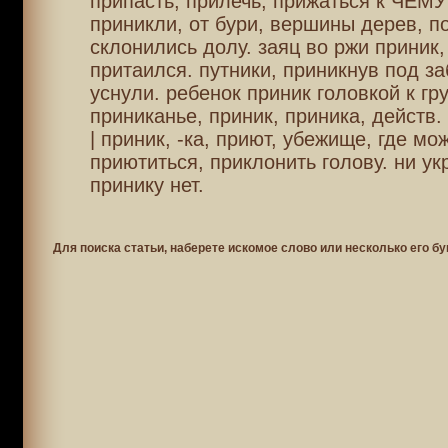
припасть, прилечь; прижаться к ЧЕМУ
приникли, от бури, вершины дерев, п
склонились долу. заяц во ржи приник,
притаился. путники, приникнув под з
уснули. ребенок приник головкой к гр
приниканье, приник, приника, действ. 
| приник, -ка, приют, убежище, где мо
приютиться, приклонить голову. ни ук
принику нет.
Для поиска статьи, наберете искомое слово или несколько его бу