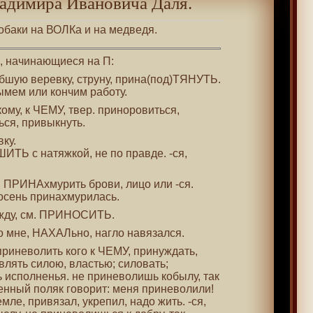
адимира Ивановича Даля.
обаки на ВОЛКа и на медведя.
 , начинающиеся на П:
бшую веревку, струну, прина(под)ТЯНУТЬ.
ымем или кончим работу.
 кому, к ЧЕМУ, твер. приноровиться,
ься, привыкнуть.
ку.
ШИТЬ с натяжкой, не по правде. -ся,
, ПРИНАхмурить брови, лицо или -ся.
осень принахмурилась.
жду, см. ПРИНОСИТЬ.
ко мне, НАХАЛьно, нагло навязался.
 приневолить кого к ЧЕМУ, принуждать,
авлять силою, властью; силовать;
ь исполненья. не приневолишь кобылу, так
ленный поляк говорит: меня приневолили!
мле, привязал, укрепил, надо жить. -ся,