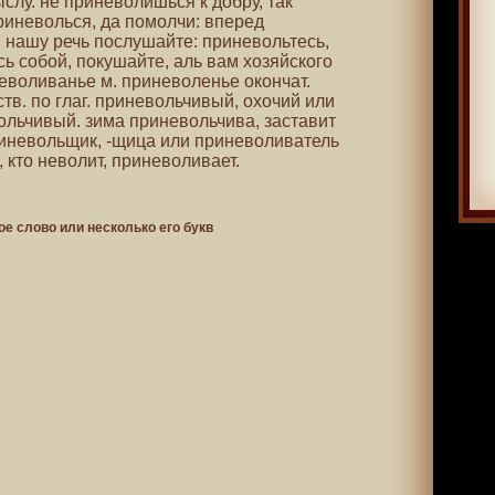
ыслу. не приневолишься к добру, так
риневолься, да помолчи: вперед
и, нашу речь послушайте: приневольтесь,
ь собой, покушайте, аль вам хозяйского
еволиванье м. приневоленье окончат.
ств. по глаг. приневольчивый, охочий или
ольчивый. зима приневольчива, заставит
приневольщик, -щица или приневоливатель
, кто неволит, приневоливает.
ое слово или несколько его букв