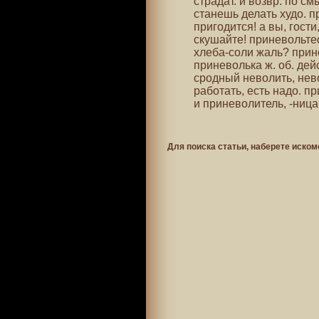
страдат. и возвр. по см
станешь делать худо. п
пригодится! а вы, гост
скушайте! приневольтес
хлеба-соли жаль? прин
приневолька ж. об. дей
сродный неволить, нев
работать, есть надо. 
и приневолитель, -ница
Для поиска статьи, наберете иском