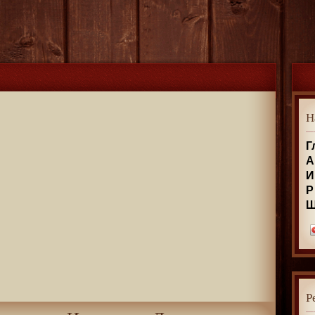
Н
Г
А
И
Р
Р