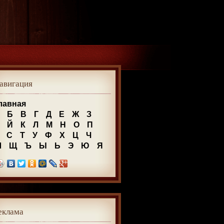
авигация
лавная
Б
В
Г
Д
Е
Ж
З
Й
К
Л
М
Н
О
П
С
Т
У
Ф
Х
Ц
Ч
Ш
Щ
Ъ
Ы
Ь
Э
Ю
Я
еклама