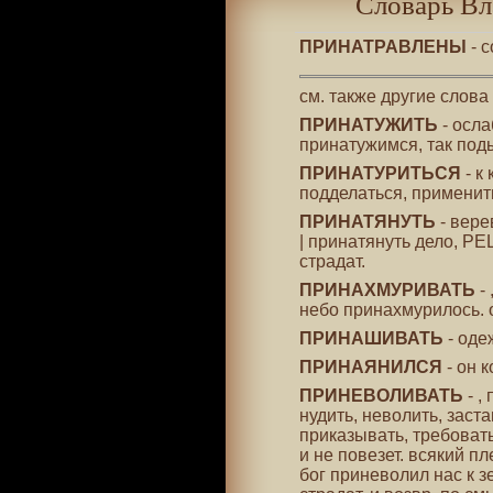
Словарь Вл
ПРИНАТРАВЛЕНЫ
- с
см. также другие слова
ПРИНАТУЖИТЬ
- осла
принатужимся, так под
ПРИНАТУРИТЬСЯ
- к
подделаться, применит
ПРИНАТЯНУТЬ
- верев
| принатянуть дело, РЕ
страдат.
ПРИНАХМУРИВАТЬ
- 
небо принахмурилось. 
ПРИНАШИВАТЬ
- оде
ПРИНАЯНИЛСЯ
- он 
ПРИНЕВОЛИВАТЬ
- ,
нудить, неволить, заст
приказывать, требоват
и не повезет. всякий п
бог приневолил нас к зе