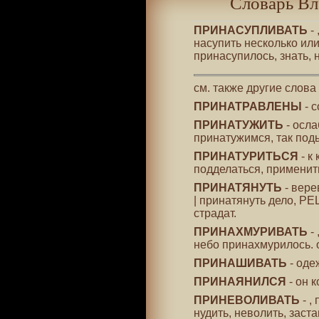
Словарь Вл
ПРИНАСУПЛИВАТЬ
- 
насупить несколько или
принасупилось, знать, 
см. также другие слова
ПРИНАТРАВЛЕНЫ
- с
ПРИНАТУЖИТЬ
- осла
принатужимся, так под
ПРИНАТУРИТЬСЯ
- к
подделаться, применит
ПРИНАТЯНУТЬ
- верев
| принатянуть дело, РЕ
страдат.
ПРИНАХМУРИВАТЬ
- 
небо принахмурилось. 
ПРИНАШИВАТЬ
- оде
ПРИНАЯНИЛСЯ
- он 
ПРИНЕВОЛИВАТЬ
- ,
нудить, неволить, заст