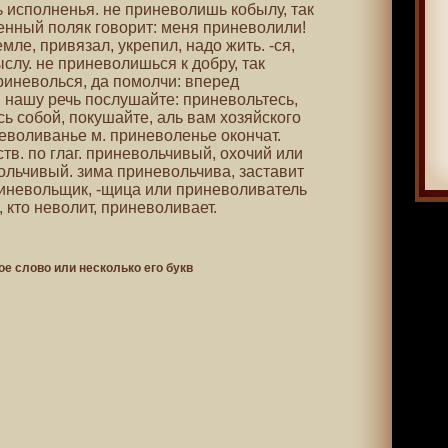
ь исполненья. не приневолишь кобылу, так
ленный поляк говорит: меня приневолили!
мле, привязал, укрепил, надо жить. -ся,
ыслу. не приневолишься к добру, так
риневолься, да помолчи: вперед
и, нашу речь послушайте: приневольтесь,
ь собой, покушайте, аль вам хозяйского
еволиванье м. приневоленье окончат.
ств. по глаг. приневольчивый, охочий или
ольчивый. зима приневольчива, заставит
приневольщик, -щица или приневоливатель
, кто неволит, приневоливает.
ое слово или несколько его букв