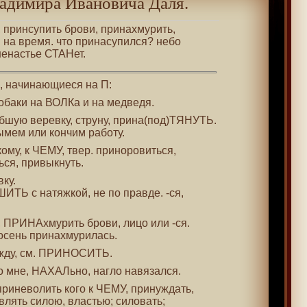
адимира Ивановича Даля.
, принсупить брови, принахмурить,
 на время. что принасупился? небо
ненастье СТАНет.
 , начинающиеся на П:
обаки на ВОЛКа и на медведя.
бшую веревку, струну, прина(под)ТЯНУТЬ.
ымем или кончим работу.
 кому, к ЧЕМУ, твер. приноровиться,
ься, привыкнуть.
ку.
ШИТЬ с натяжкой, не по правде. -ся,
, ПРИНАхмурить брови, лицо или -ся.
осень принахмурилась.
жду, см. ПРИНОСИТЬ.
ко мне, НАХАЛьно, нагло навязался.
 приневолить кого к ЧЕМУ, принуждать,
авлять силою, властью; силовать;