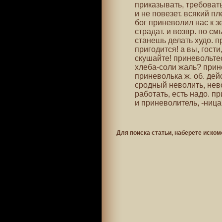
приказывать, требоват
и не повезет. всякий п
бог приневолил нас к зе
страдат. и возвр. по см
станешь делать худо. п
пригодится! а вы, гост
скушайте! приневольтес
хлеба-соли жаль? прин
приневолька ж. об. дей
сродный неволить, нев
работать, есть надо. 
и приневолитель, -ница
Для поиска статьи, наберете иском