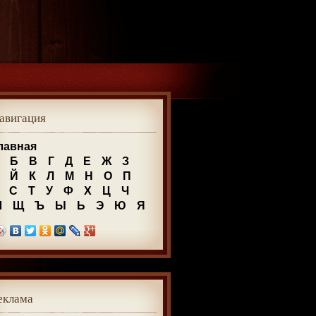
авигация
лавная
Б
В
Г
Д
Е
Ж
З
Й
К
Л
М
Н
О
П
С
Т
У
Ф
Х
Ц
Ч
Ш
Щ
Ъ
Ы
Ь
Э
Ю
Я
еклама