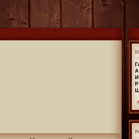
Н
Г
А
И
Р
Р