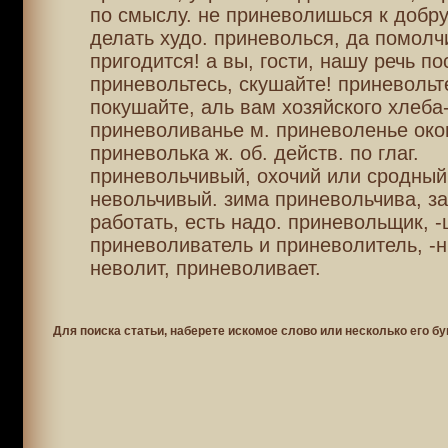
по смыслу. не приневолишься к добру
делать худо. приневолься, да помолч
пригодится! а вы, гости, нашу речь п
приневольтесь, скушайте! приневольт
покушайте, аль вам хозяйского хлеба
приневоливанье м. приневоленье око
приневолька ж. об. действ. по глаг.
приневольчивый, охочий или сродный
невольчивый. зима приневольчива, за
работать, есть надо. приневольщик, 
приневоливатель и приневолитель, -н
неволит, приневоливает.
Для поиска статьи, наберете искомое слово или несколько его бу