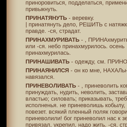
приноровиться, подделаться, примени
привыкнуть.
ПРИНАТЯНУТЬ
- веревку.
| принатянуть дело, РЕШИТЬ с натяжк
правде. -ся, страдат.
ПРИНАХМУРИВАТЬ
- , ПРИНАхмурить
или -ся. небо принахмурилось. осень
принахмурилась.
ПРИНАШИВАТЬ
- одежду, см. ПРИН
ПРИНАЯНИЛСЯ
- он ко мне, НАХАЛьн
навязался.
ПРИНЕВОЛИВАТЬ
- , приневолить ко
принуждать, нудить, неволить, застав
властью; силовать; приказывать, тре
исполненья. не приневолишь кобылу, 
повезет. всякий пленный поляк говори
приневолили! бог приневолил нас к з
привязал, укрепил, надо жить. -ся, ст