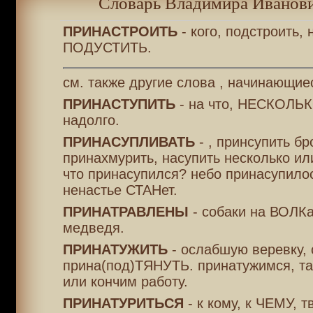
Словарь Владимира Иванови
ПРИНАСТРОИТЬ
- кого, подстроить, 
ПОДУСТИТЬ.
см. также другие слова , начинающие
ПРИНАСТУПИТЬ
- на что, НЕСКОЛЬК
надолго.
ПРИНАСУПЛИВАТЬ
- , принсупить бр
принахмурить, насупить несколько ил
что принасупился? небо принасупилос
ненастье СТАНет.
ПРИНАТРАВЛЕНЫ
- собаки на ВОЛКа
медведя.
ПРИНАТУЖИТЬ
- ослабшую веревку, 
прина(под)ТЯНУТЬ. принатужимся, т
или кончим работу.
ПРИНАТУРИТЬСЯ
- к кому, к ЧЕМУ, т