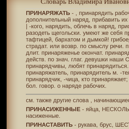
Словарь Владимира Иванови
ПРИНАРЯЖАТЬ
- , принарядить рабо
дополнительный наряд, прибавить их 
| -кого, нарядить, облечь в наряд, при
разодеть щегольски. умеют же себя 
тафтицей, бархатом и дымкой! грибоед
страдат. или возвр. по смыслу речи.
длит. принаряженье окончат. принаряд
действ. по знач. глаг. девушки наши 
принарядчивы, любят принарядиться.
принаряжатель, принарядитель м. -те
принарядчик, -чица, кто принаряжает
бол. говор. о наряде рабочих.
см. также другие слова , начинающие
ПРИНАСИЖЕННЫЕ
- яйца, НЕСКОЛЬ
насиженные.
ПРИНАСТАВИТЬ
- рукава, брус, ШЕС