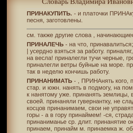
Словарь Владимира Иванови
ПРИНАКУПИТЬ.
- и платочки ПРИНАк
песня, заготовлены.
см. также другие слова , начинающие
ПРИНАЛЕЧЬ
- на что, принавалиться
| усердно взяться за работу. приналя
на весла! приналегли тучи черные, гр
приналегли ветры буйные на море. п
так в неделю кончишь работу.
ПРИНАНИМАТЬ
- , ПРИНАнять кого, 
стар. и южн. нанять в подмогу, на по
к нанятому уже. принанять землицы, 
своей. принаняли гувернантку, не сл
косцов принанимаем, свои не управят
горы - а в гору принаймем! -ся, страда
принаниманье ср. длит. принанятие ок
принаем, принайм м. принаемка ж. об