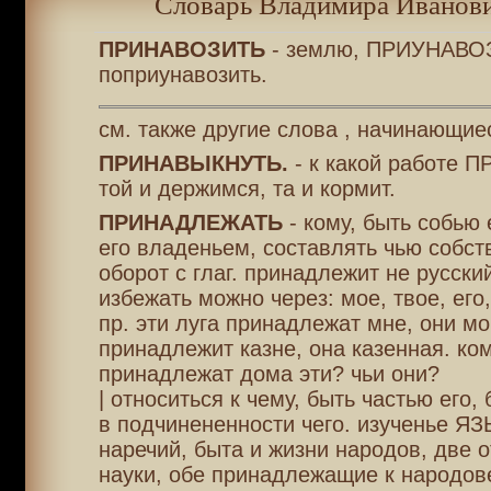
Словарь Владимира Иванови
ПРИНАВОЗИТЬ
- землю, ПРИУНАВО
поприунавозить.
см. также другие слова , начинающие
ПРИНАВЫКНУТЬ.
- к какой работе 
той и держимся, та и кормит.
ПРИНАДЛЕЖАТЬ
- кому, быть собью е
его владеньем, составлять чью собст
оборот с глаг. принадлежит не русский
избежать можно через: мое, твое, его,
пр. эти луга принадлежат мне, они мо
принадлежит казне, она казенная. ко
принадлежат дома эти? чьи они?
| относиться к чему, быть частью его, 
в подчинененности чего. изученье Я
наречий, быта и жизни народов, две 
науки, обе принадлежащие к народов