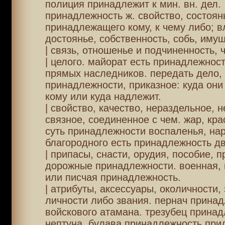
полиция принадлежит к мин. вн. дел.
принадлежность ж. свойство, состоян
принадлежащего кому, к чему либо; в
достоянье, собственность, собь, имущ
| связь, отношенье и подчиненность, ч
| целого. майорат есть принадлежност
прямых наследников. передать дело, 
принадлежности, приказное: куда они
кому или куда надлежит.
| свойство, качество, нераздельное,
связное, соединенное с чем. жар, кра
суть принадлежности воспаленья, на
благородного есть принадлежность д
| припасы, снасти, орудия, пособие, п
дорожные принадлежности. военная,
или писчая принадлежность.
| атрибуты, аксессуары, околичности,
личности либо звания. пернач прина
войскового атамана. трезубец прина
нептуна. булава принадлежность при