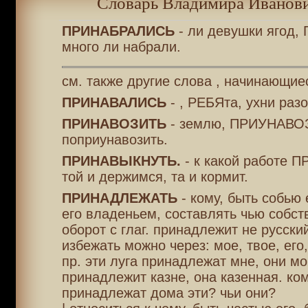
Словарь Владимира Иванови
ПРИНАБРАЛИСЬ
- ли девушки ягод,
много ли набрали.
см. также другие слова , начинающие
ПРИНАВАЛИСЬ
- , РЕБЯта, ухни разо
ПРИНАВОЗИТЬ
- землю, ПРИУНАВО
поприунавозить.
ПРИНАВЫКНУТЬ.
- к какой работе 
той и держимся, та и кормит.
ПРИНАДЛЕЖАТЬ
- кому, быть собью е
его владеньем, составлять чью собст
оборот с глаг. принадлежит не русский
избежать можно через: мое, твое, его,
пр. эти луга принадлежат мне, они мо
принадлежит казне, она казенная. ко
принадлежат дома эти? чьи они?