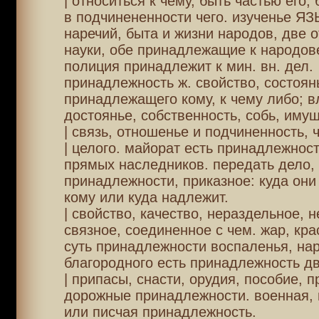
| относиться к чему, быть частью его, 
в подчинененности чего. изученье Я
наречий, быта и жизни народов, две 
науки, обе принадлежащие к народов
полиция принадлежит к мин. вн. дел.
принадлежность ж. свойство, состоян
принадлежащего кому, к чему либо; в
достоянье, собственность, собь, имущ
| связь, отношенье и подчиненность, ч
| целого. майорат есть принадлежност
прямых наследников. передать дело, 
принадлежности, приказное: куда они
кому или куда надлежит.
| свойство, качество, нераздельное,
связное, соединенное с чем. жар, кра
суть принадлежности воспаленья, на
благородного есть принадлежность д
| припасы, снасти, орудия, пособие, п
дорожные принадлежности. военная,
или писчая принадлежность.