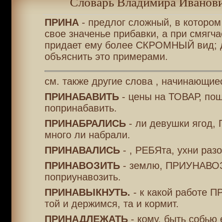
Словарь Владимира Иванови
ПРИНА
- предлог сложный, в котором
свое значенье прибавки, а при смягчае
придает ему более СКРОМНЫЙ вид; 
объяснить это примерами.
см. также другие слова , начинающие
ПРИНАБАВИТЬ
- цены на ТОВАР, по
попринабавить.
ПРИНАБРАЛИСЬ
- ли девушки ягод,
много ли набрали.
ПРИНАВАЛИСЬ
- , РЕБЯта, ухни разо
ПРИНАВОЗИТЬ
- землю, ПРИУНАВО
поприунавозить.
ПРИНАВЫКНУТЬ.
- к какой работе 
той и держимся, та и кормит.
ПРИНАДЛЕЖАТЬ
- кому, быть собью е