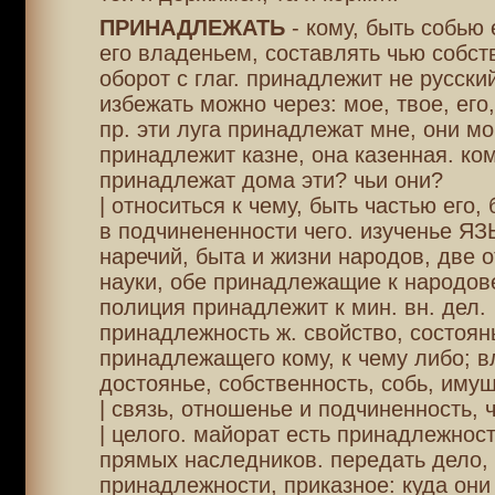
ПРИНАДЛЕЖАТЬ
- кому, быть собью е
его владеньем, составлять чью собст
оборот с глаг. принадлежит не русский
избежать можно через: мое, твое, его,
пр. эти луга принадлежат мне, они мо
принадлежит казне, она казенная. ко
принадлежат дома эти? чьи они?
| относиться к чему, быть частью его, 
в подчинененности чего. изученье Я
наречий, быта и жизни народов, две 
науки, обе принадлежащие к народов
полиция принадлежит к мин. вн. дел.
принадлежность ж. свойство, состоян
принадлежащего кому, к чему либо; в
достоянье, собственность, собь, имущ
| связь, отношенье и подчиненность, ч
| целого. майорат есть принадлежност
прямых наследников. передать дело, 
принадлежности, приказное: куда они