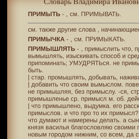
Словарь Владимира Иванови
ПРИМЫТЬ
- , см. ПРИМЫВАТЬ.
см. также другие слова , начинающие
ПРИМЫЧКА
- , см. ПРИМЫКАТЬ.
ПРИМЫШЛЯТЬ
- , примыслить что, 
вымышлять, изыскивать способ и сре
припоминать; УМУДРЯТЬся. не примы
быть.
| стар. промышлять, добывать, нажив
| добавить что своим вымыслом. пове
не примышляя, без примыслу. -ся, стр
примышленье ср. примысл м. об. дейст
| что примышлено, выдумка. его расс
примыслов. и что про то их примысл?
что думают и намерены делать. а сын
князя василья благословляю своими
новым городом нижним, со всем, да 